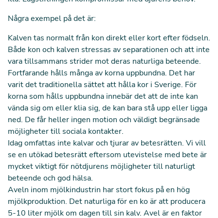
Några exempel på det är:
Kalven tas normalt från kon direkt eller kort efter födseln.
Både kon och kalven stressas av separationen och att inte
vara tillsammans strider mot deras naturliga beteende.
Fortfarande hålls många av korna uppbundna. Det har
varit det traditionella sättet att hålla kor i Sverige. För
korna som hålls uppbundna innebär det att de inte kan
vända sig om eller klia sig, de kan bara stå upp eller ligga
ned. De får heller ingen motion och väldigt begränsade
möjligheter till sociala kontakter.
Idag omfattas inte kalvar och tjurar av betesrätten. Vi vill
se en utökad betesrätt eftersom utevistelse med bete är
mycket viktigt för nötdjurens möjligheter till naturligt
beteende och god hälsa.
Aveln inom mjölkindustrin har stort fokus på en hög
mjölkproduktion. Det naturliga för en ko är att producera
5-10 liter mjölk om dagen till sin kalv. Avel är en faktor