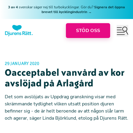
3 av 4
svenskar säger nej till turbokycklingar. Gör du?
Signera det öppna
brevet till kycklingindustrin →
STÖD OSS
29 JANUARY 2020
Oacceptabel vanvård av kor
avslöjad på Arlagård
Det som avslöjats av Uppdrag granskning visar med
skrämmande tydlighet vilken utsatt position djuren
befinner sig - de är helt beroende av att någon slår larm
och agerar, säger Linda Björklund, etolog på Djurens Rätt.