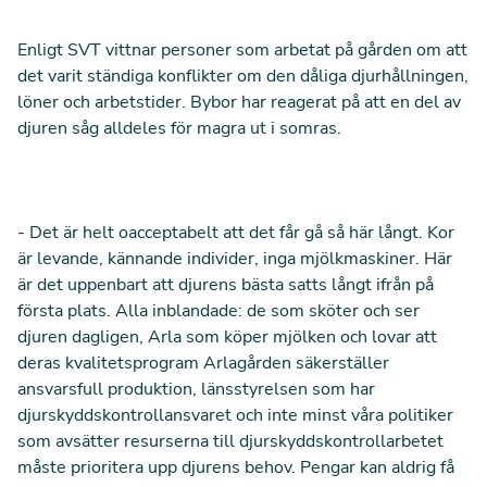
Enligt SVT vittnar personer som arbetat på gården om att
det varit ständiga konflikter om den dåliga djurhållningen,
löner och arbetstider. Bybor har reagerat på att en del av
djuren såg alldeles för magra ut i somras.
- Det är helt oacceptabelt att det får gå så här långt. Kor
är levande, kännande individer, inga mjölkmaskiner. Här
är det uppenbart att djurens bästa satts långt ifrån på
första plats. Alla inblandade: de som sköter och ser
djuren dagligen, Arla som köper mjölken och lovar att
deras kvalitetsprogram Arlagården säkerställer
ansvarsfull produktion, länsstyrelsen som har
djurskyddskontrollansvaret och inte minst våra politiker
som avsätter resurserna till djurskyddskontrollarbetet
måste prioritera upp djurens behov. Pengar kan aldrig få