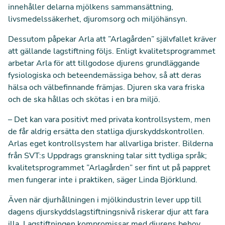
innehåller delarna mjölkens sammansättning,
livsmedelssäkerhet, djuromsorg och miljöhänsyn.
Dessutom påpekar Arla att ”Arlagården” självfallet kräver
att gällande lagstiftning följs. Enligt kvalitetsprogrammet
arbetar Arla för att tillgodose djurens grundläggande
fysiologiska och beteendemässiga behov, så att deras
hälsa och välbefinnande främjas. Djuren ska vara friska
och de ska hållas och skötas i en bra miljö.
– Det kan vara positivt med privata kontrollsystem, men
de får aldrig ersätta den statliga djurskyddskontrollen.
Arlas eget kontrollsystem har allvarliga brister. Bilderna
från SVT:s Uppdrags granskning talar sitt tydliga språk;
kvalitetsprogrammet ”Arlagården” ser fint ut på pappret
men fungerar inte i praktiken, säger Linda Björklund.
Även när djurhållningen i mjölkindustrin lever upp till
dagens djurskyddslagstiftningsnivå riskerar djur att fara
illa. Lagstiftningen kompromissar med djurens behov.