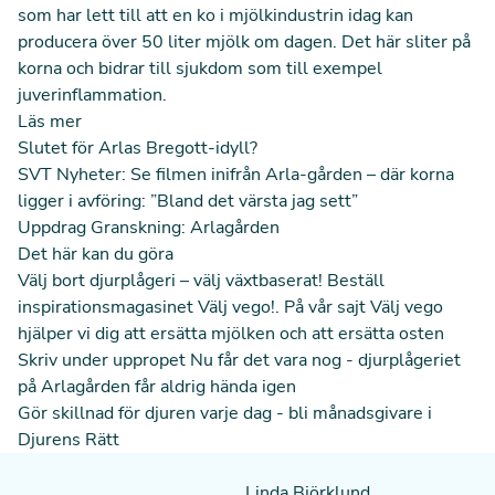
som har lett till att en ko i mjölkindustrin idag kan
producera över 50 liter mjölk om dagen. Det här sliter på
korna och bidrar till sjukdom som till exempel
juverinflammation.
Läs mer
Slutet för Arlas Bregott-idyll?
SVT Nyheter:
Se filmen inifrån Arla-gården – där korna
ligger i avföring: ”Bland det värsta jag sett”
Uppdrag Granskning:
Arlagården
Det här kan du göra
Välj bort djurplågeri – välj växtbaserat!
Beställ
inspirationsmagasinet Välj vego!
. På vår sajt Välj vego
hjälper vi dig att
ersätta mjölken
och att
ersätta osten
Skriv under uppropet
Nu får det vara nog - djurplågeriet
på Arlagården får aldrig hända igen
Gör skillnad för djuren varje dag -
bli månadsgivare i
Djurens Rätt
Linda Björklund