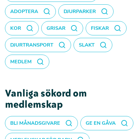
ADOPTERA
DJURPARKER
KOR
GRISAR
FISKAR
DJURTRANSPORT
SLAKT
MEDLEM
Vanliga sökord om
medlemskap
BLI MÅNADSGIVARE
GE EN GÅVA