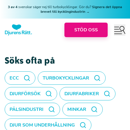
3 av 4
svenskar säger nej till turbokycklingar. Gör du?
Signera det öppna
brevet till kycklingindustrin →
STÖD OSS
Söks ofta på
ECC
TURBOKYCKLINGAR
DJURFÖRSÖK
DJURFABRIKER
PÄLSINDUSTRI
MINKAR
DJUR SOM UNDERHÅLLNING