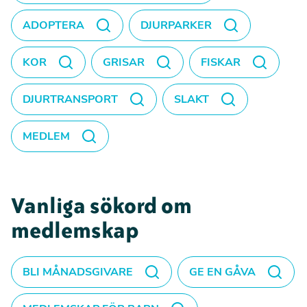
ADOPTERA
DJURPARKER
KOR
GRISAR
FISKAR
DJURTRANSPORT
SLAKT
MEDLEM
Vanliga sökord om
medlemskap
BLI MÅNADSGIVARE
GE EN GÅVA