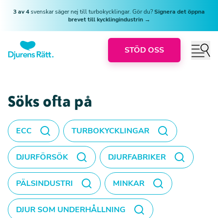
3 av 4
svenskar säger nej till turbokycklingar. Gör du?
Signera det öppna
brevet till kycklingindustrin →
STÖD OSS
Söks ofta på
ECC
TURBOKYCKLINGAR
DJURFÖRSÖK
DJURFABRIKER
PÄLSINDUSTRI
MINKAR
DJUR SOM UNDERHÅLLNING