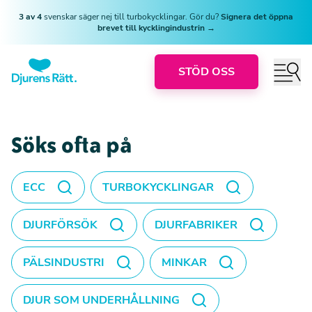
3 av 4
svenskar säger nej till turbokycklingar. Gör du?
Signera det öppna
brevet till kycklingindustrin →
STÖD OSS
Söks ofta på
ECC
TURBOKYCKLINGAR
DJURFÖRSÖK
DJURFABRIKER
PÄLSINDUSTRI
MINKAR
DJUR SOM UNDERHÅLLNING