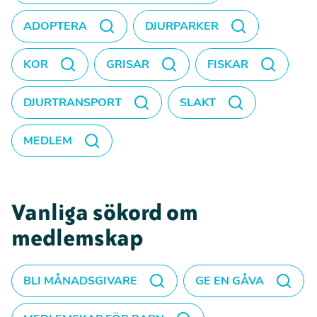
ADOPTERA
DJURPARKER
KOR
GRISAR
FISKAR
DJURTRANSPORT
SLAKT
MEDLEM
Vanliga sökord om
medlemskap
BLI MÅNADSGIVARE
GE EN GÅVA