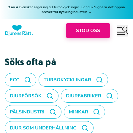
3 av 4
svenskar säger nej till turbokycklingar. Gör du?
Signera det öppna
brevet till kycklingindustrin →
STÖD OSS
Söks ofta på
ECC
TURBOKYCKLINGAR
DJURFÖRSÖK
DJURFABRIKER
PÄLSINDUSTRI
MINKAR
DJUR SOM UNDERHÅLLNING