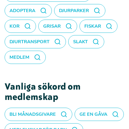
ADOPTERA
DJURPARKER
KOR
GRISAR
FISKAR
DJURTRANSPORT
SLAKT
MEDLEM
Vanliga sökord om
medlemskap
BLI MÅNADSGIVARE
GE EN GÅVA