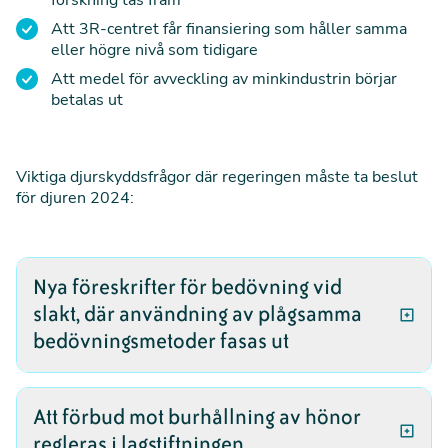
forskning tas fram
Att 3R-centret får finansiering som håller samma
eller högre nivå som tidigare
Att medel för avveckling av minkindustrin börjar
betalas ut
Viktiga djurskyddsfrågor där regeringen måste ta beslut
för djuren 2024:
Nya föreskrifter för bedövning vid
slakt, där användning av plågsamma
bedövningsmetoder fasas ut
Idag utsätts miljontals djur i Sverige för plågsamma
Att förbud mot burhållning av hönor
bedövningsmetoder vid slakt. Grisar bedövas med
regleras i lagstiftningen