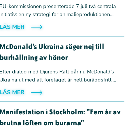
EU-kommissionen presenterade 7 juli två centrala
initiativ: en ny strategi för animalieproduktionen
(“livestock strategy”) och en handlingsplan för
LÄS MER
protein (“protein action plan”). Tillsammans sätter de
riktningen för framtidens livsmedelssystem i Europa
McDonald’s Ukraina säger nej till
– med stora konsekvenser för djur, klimat och hur vår
mat produceras.
burhållning av hönor
Efter dialog med Djurens Rätt går nu McDonald’s
Ukraina ut med att företaget är helt buräggsfritt.
Policyn omfattar samtliga 120 restauranger i landet
LÄS MER
och är en viktig milstolpe för hönorna i Ukraina, där
omkring 98 procent av de äggläggande hönorna
Manifestation i Stockholm: ”Fem år av
fortfarande tvingas leva i burar.
brutna löften om burarna”