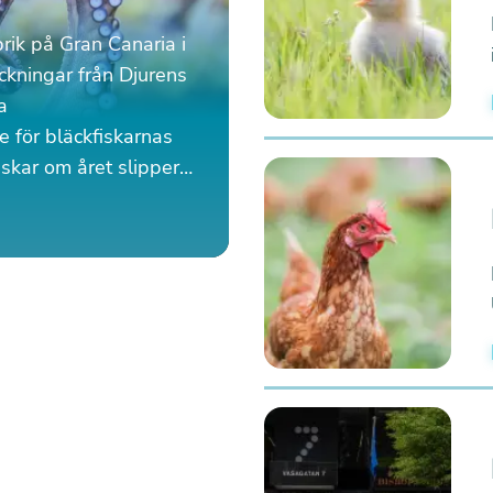
rik på Gran Canaria i
yckningar från Djurens
a
e för bläckfiskarnas
fiskar om året slipper