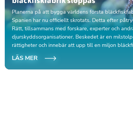
bläckfiskfabrik stoppas
Planerna på att bygga världens första bläckfiskfab
Spanien har nu officiellt skrotats. Detta efter påtr
Rätt, tillsammans med forskare, experter och andr
djurskyddsorganisationer. Beskedet är en milstolp
rättigheter och innebär att upp till en miljon bläck
födas upp och dödas i industriell produktion.
LÄS MER