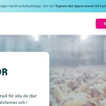
säger nej till turbokycklingar. Gör du?
Signera det öppna brevet till ky
ÖR
lnad för alla de djur
älsfarmer och i