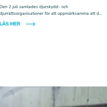
Den 2 juli samlades djurskydd- och
djurrättsorganisationer för att uppmärksamma att det
gått fem år sedan EU-kommissionen lovade att fasa
LÄS MER
ut burar i djurhållningen. Budskapet var tydligt: nu
måste löftet infrias.