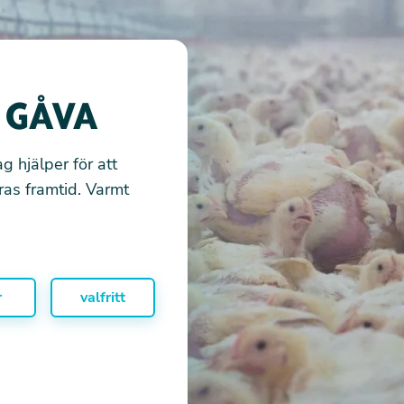
G GÅVA
g hjälper för att
ras framtid. Varmt
r
valfritt