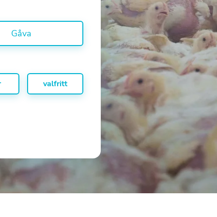
Gåva
r
valfritt