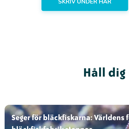
SKRIV UNDER HÄR
Håll dig
Seger för bläckfiskarna: Världens 