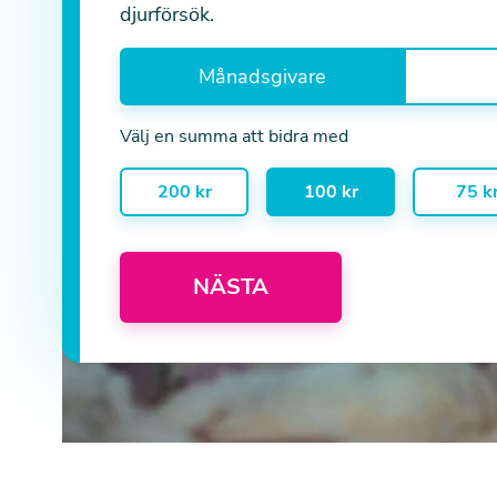
djurförsök.
Månadsgivare
Välj en summa att bidra med
200 kr
100 kr
75 k
NÄSTA