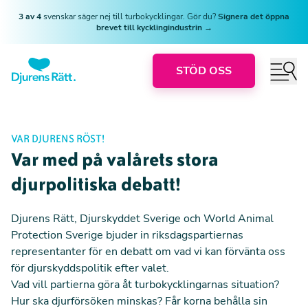
3 av 4
svenskar säger nej till turbokycklingar. Gör du?
Signera det öppna
brevet till kycklingindustrin →
STÖD OSS
VAR DJURENS RÖST!
Var med på valårets stora
djurpolitiska debatt!
Djurens Rätt, Djurskyddet Sverige och World Animal
Protection Sverige bjuder in riksdagspartiernas
representanter för en debatt om vad vi kan förvänta oss
för djurskyddspolitik efter valet.
Vad vill partierna göra åt turbokycklingarnas situation?
Hur ska djurförsöken minskas? Får korna behålla sin