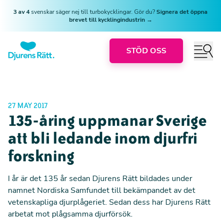
3 av 4
svenskar säger nej till turbokycklingar. Gör du?
Signera det öppna
brevet till kycklingindustrin →
STÖD OSS
27 MAY 2017
135-åring uppmanar Sverige
att bli ledande inom djurfri
forskning
I år är det 135 år sedan Djurens Rätt bildades under
namnet Nordiska Samfundet till bekämpandet av det
vetenskapliga djurplågeriet. Sedan dess har Djurens Rätt
arbetat mot plågsamma djurförsök.