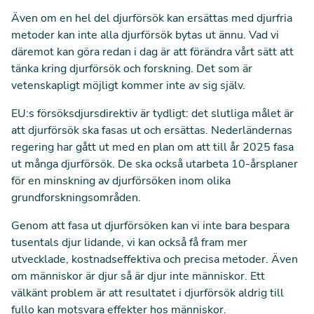
Även om en hel del djurförsök kan ersättas med djurfria
metoder kan inte alla djurförsök bytas ut ännu. Vad vi
däremot kan göra redan i dag är att förändra vårt sätt att
tänka kring djurförsök och forskning. Det som är
vetenskapligt möjligt kommer inte av sig själv.
EU:s försöksdjursdirektiv är tydligt: det slutliga målet är
att djurförsök ska fasas ut och ersättas. Nederländernas
regering har gått ut med en plan om att till år 2025 fasa
ut många djurförsök. De ska också utarbeta 10-årsplaner
för en minskning av djurförsöken inom olika
grundforskningsområden.
Genom att fasa ut djurförsöken kan vi inte bara bespara
tusentals djur lidande, vi kan också få fram mer
utvecklade, kostnadseffektiva och precisa metoder. Även
om människor är djur så är djur inte människor. Ett
välkänt problem är att resultatet i djurförsök aldrig till
fullo kan motsvara effekter hos människor.