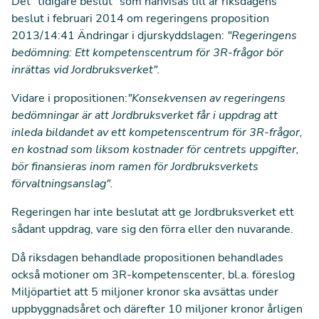
Det "tidigare beslut" som hänvisas till är riksdagens
beslut i februari 2014 om regeringens proposition
2013/14:41 Ändringar i djurskyddslagen:
"Regeringens
bedömning: Ett kompetenscentrum för 3R-frågor bör
inrättas vid Jordbruksverket".
Vidare i propositionen:
"Konsekvensen av regeringens
bedömningar är att Jordbruksverket får i uppdrag att
inleda bildandet av ett kompetenscentrum för 3R-frågor,
en kostnad som liksom kostnader för centrets uppgifter,
bör finansieras inom ramen för Jordbruksverkets
förvaltningsanslag".
Regeringen har inte beslutat att ge Jordbruksverket ett
sådant uppdrag, vare sig den förra eller den nuvarande.
Då riksdagen behandlade propositionen behandlades
också motioner om 3R-kompetenscenter, bl.a. föreslog
Miljöpartiet att 5 miljoner kronor ska avsättas under
uppbyggnadsåret och därefter 10 miljoner kronor årligen