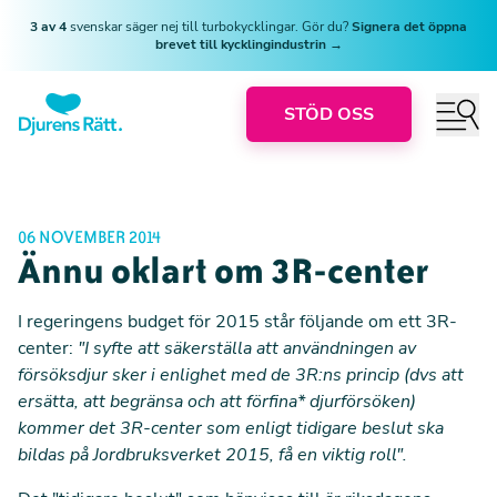
3 av 4
svenskar säger nej till turbokycklingar. Gör du?
Signera det öppna
brevet till kycklingindustrin →
STÖD OSS
06 NOVEMBER 2014
Ännu oklart om 3R-center
I regeringens budget för 2015 står följande om ett 3R-
center:
"I syfte att säkerställa att användningen av
försöksdjur sker i enlighet med de 3R:ns princip (dvs att
ersätta, att begränsa och att förfina* djurförsöken)
kommer det 3R-center som enligt tidigare beslut ska
bildas på Jordbruksverket 2015, få en viktig roll".