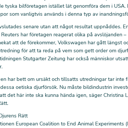
e tyska bilföretagen istället lät genomföra dem i USA. 
 apor som vanligtvis används i denna typ av inandningsf
vslutades senare utan att något resultat uppnåddes. En
Reuters har företagen reagerat olika på avslöjanden – 
ekat att de förekommer, Volkswagen har gått längst och
redning för att ta reda på vem som gett order om djur
 tidningen
Stutgarter Zeitung har också människor utsatt
.
gen har bett om ursäkt och tillsatts utredningar tar inte
 dessa oetiska djurförsök. Nu måste bildindustrin invester
att det här inte ska kunna hända igen, säger Christina
Rätt.
Djurens Rätt
tionen European Coalition to End Animal Experiments 