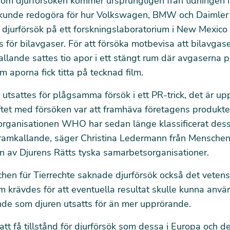
 om djurförsöken kommer ursprungligen från tidningen
kunde redogöra för hur Volkswagen, BMW och Daimler
 djurförsök på ett forskningslaboratorium i New Mexico
s för bilavgaser. För att försöka motbevisa att bilavgase
llande sattes tio apor i ett stängt rum där avgaserna
m aporna fick titta på tecknad film.
 utsattes för plågsamma försök i ett PR-trick, det är up
tet med försöken var att framhäva företagens produkte
organisationen WHO har sedan länge klassificerat des
ramkallande, säger Christina Ledermann från Menschen
en av Djurens Rätts tyska samarbetsorganisationer.
hen für Tierrechte saknade djurförsök också det veten
 krävdes för att eventuella resultat skulle kunna använ
nde som djuren utsatts för än mer upprörande.
 att få tillstånd för djurförsök som dessa i Europa och de