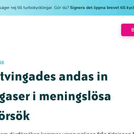
säger nej till turbokycklingar. Gör du?
Signera det öppna brevet till ky
18
tvingades andas in
gaser i meningslösa
örsök