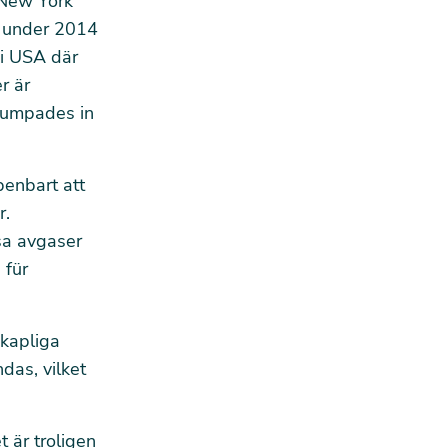
 New York
 under 2014
 i USA där
r är
 pumpades in
penbart att
r.
sa avgaser
 für
skapliga
das, vilket
t är troligen