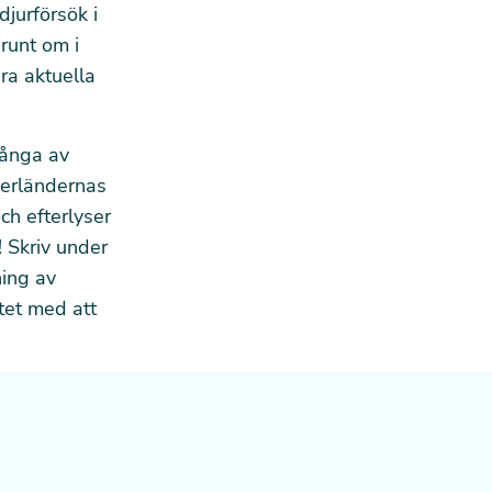
djurförsök i
runt om i
ra aktuella
Många av
derländernas
ch efterlyser
!
Skriv under
ning av
tet med att