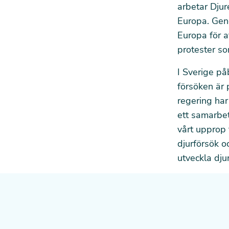
arbetar Djur
Europa. Geno
Europa för a
protester
som
I Sverige på
försöken är 
regering har
ett samarbet
vårt upprop
djurförsök o
utveckla djur