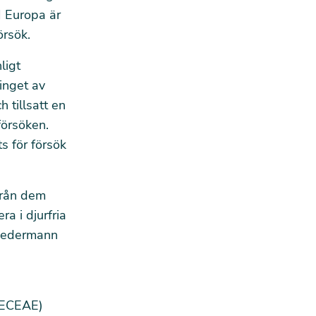
I Europa är
örsök.
ligt
inget av
 tillsatt en
försöken.
s för försök
 från dem
a i djurfria
 Ledermann
(ECEAE)