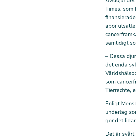
Avslöjandet
Times, som 
finansierade
apor utsatte
cancerframka
samtidigt so
– Dessa djur
det enda syf
Världshälso
som cancerf
Tierrechte, 
Enligt Mensc
underlag som
gör det lida
Det är svårt