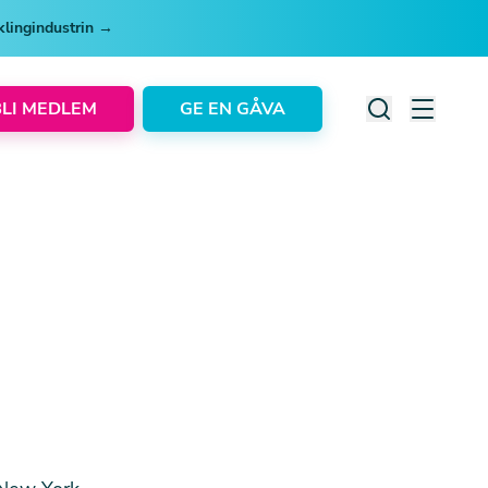
cklingindustrin →
BLI MEDLEM
GE EN GÅVA