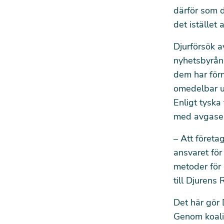
därför som d
det istället
Djurförsök a
nyhetsbyrån 
dem har förn
omedelbar ut
Enligt tyska
med avgaser
– Att företa
ansvaret för
metoder för 
till Djurens 
Det här gör 
Genom koali