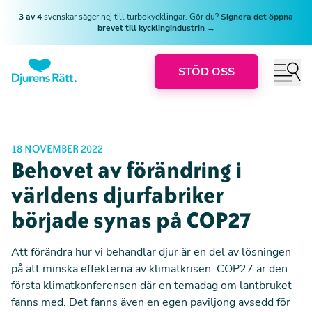
3 av 4
svenskar säger nej till turbokycklingar. Gör du?
Signera det öppna
brevet till kycklingindustrin →
STÖD OSS
18 NOVEMBER 2022
Behovet av förändring i
världens djurfabriker
började synas på COP27
Att förändra hur vi behandlar djur är en del av lösningen
på att minska effekterna av klimatkrisen. COP27 är den
första klimatkonferensen där en temadag om lantbruket
fanns med. Det fanns även en egen paviljong avsedd för