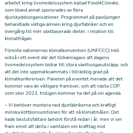
arbetet kring livsmedelssystem kallad Food4Climate,
som bland annat sponsrades av flera
djurskyddsorganisationer. Programmet på paviljongen
behandlade viktiga ämnen kring djurfabriker och en
övergång till mer växtbaserade dieter, i relation till
klimatfrågan.
Förenta nationernas klimatkonvention (UNFCCC) höll
också i ett event där det tillkännagavs att dagens
livsmedelssystem bidrar till stora växthusgasutsläpp, och
att det inte uppmärksammats i tillräcklig grad på
klimatkonferensen. Panelen på eventet menade att det
kommer vara än viktigare framöver, och att nästa COP,
som sker 2023, troligen kommer ha det på sin agenda.
– Vi behöver montera ned djurfabrikerna och kraftigt
minska köttkonsumtionen för att nå klimatmålen. Det
hade beslutsfattare behövt förstå redan i år, men vi ser
fram emot att delta i samtalen om krafttag mot