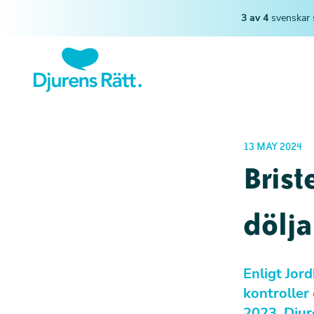
3 av 4
svenskar 
13 MAY 2024
Brist
dölja
Enligt Jor
kontroller
2023. Djur