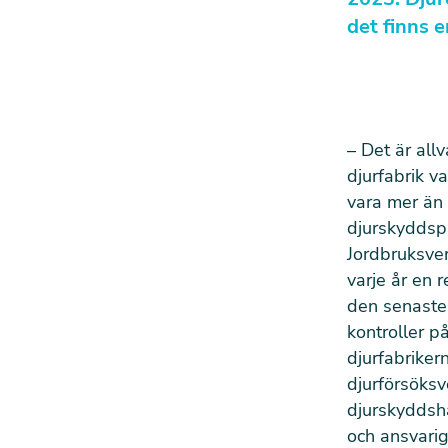
det finns e
– Det är all
djurfabrik v
vara mer än 
djurskyddspr
Jordbruksver
varje år en 
den senaste 
kontroller p
djurfabriker
djurförsöksv
djurskyddsha
och ansvarig