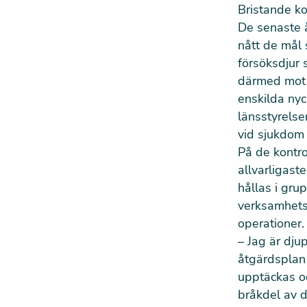
Bristande ko
De senaste å
nått de mål 
försöksdjur s
därmed mot E
enskilda nyc
länsstyrelse
vid sjukdom 
På de kontro
allvarligast
hållas i gru
verksamhetst
operationer.
– Jag är dju
åtgärdsplan 
upptäckas oc
bråkdel av d