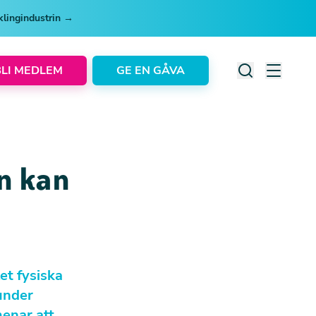
cklingindustrin →
BLI MEDLEM
GE EN GÅVA
en kan
et fysiska
 under
menar att