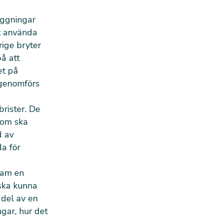
äggningar
tt använda
erige bryter
på att
et på
e genomförs
rister. De
som ska
d av
da för
fram en
 ska kunna
 del av en
gar, hur det