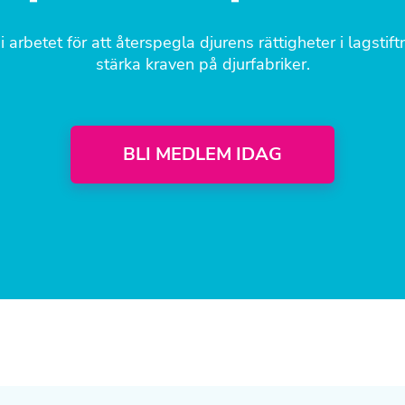
i arbetet för att återspegla djurens rättigheter i lagstif
stärka kraven på djurfabriker.
BLI MEDLEM IDAG