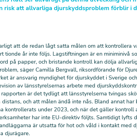
n risk att allvarliga djurskyddsproblem förblir i 
varligt att de redan lågt satta målen om att kontrollera v
art tionde år inte följs. Lagstiftningen är en miniminivå
ord på papper, och bristande kontroll kan dölja allvarli
oblem, säger Camilla Bergvall, riksordförande för Djur
ket är ansvarig myndighet för djurskyddet i Sverige o
revision av länsstyrelsernas arbete med djurskyddskontro
rapporten är det tydligt att länsstyrelserna tvingas s
å distans, och att målen ändå inte nås. Bland annat har
na kontrollerats under 2023, och när det gäller kontroll 
erksamheter har inte EU-direktiv följts. Samtidigt lyfts d
ndläggarna är utsatta för hot och våld i kontakt med dj
a djurägare.