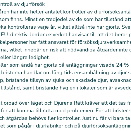
ntroll av djurförsök
ren har inte heller antalet kontroller av djurförsöksanl
som finns. Minst en tredjedel av de som har tillstånd a
ka kontrolleras varje år, vilket alltså inte har gjorts. Sv
U-direktiv. Jordbruksverket hänvisar till att det beror 
kelpersoner har fått ansvaret för försöksdjursverksamh
rna, vilket innebär en risk att nödvändiga åtgärder int
eller längre ledighet.
ller som ändå har gjorts på anläggningar visade 24 % b
e bristerna handlar om lång tids ensamhållning av djur 
pp, bristande tillsyn av sjuka och skadade djur, avsakna
illstånd, samt bristande hygien i lokaler som är avsed
pt oroad över läget och Djurens Rätt kräver att det tas 
för att komma till rätta med problemen. För att brister
h åtgärdas behövs fler kontroller. Just nu får vi bara ta
et som pågår i djurfabriker och på djurförsöksanläggnin