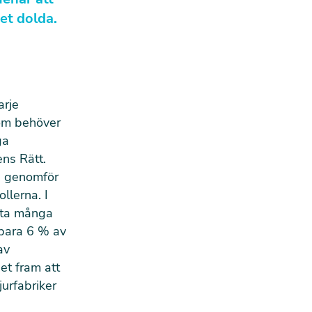
det dolda.
arje
 som behöver
ga
ens Rätt.
ch genomför
llerna. I
köta många
 bara 6 % av
av
et fram att
urfabriker