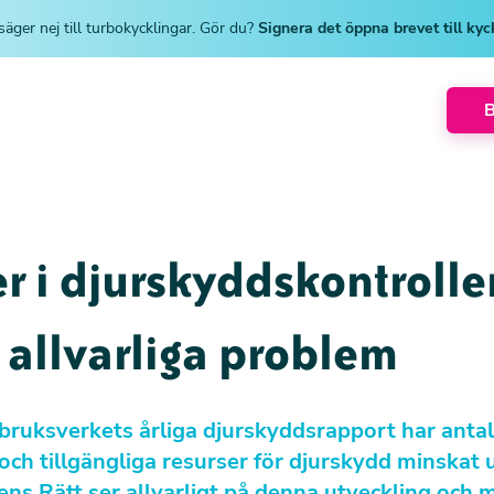
säger nej till turbokycklingar. Gör du?
Signera det öppna brevet till ky
er i djurskyddskontroll
 allvarliga problem
dbruksverkets årliga djurskyddsrapport har antal
 och tillgängliga resurser för djurskydd minskat
ens Rätt ser allvarligt på denna utveckling och 