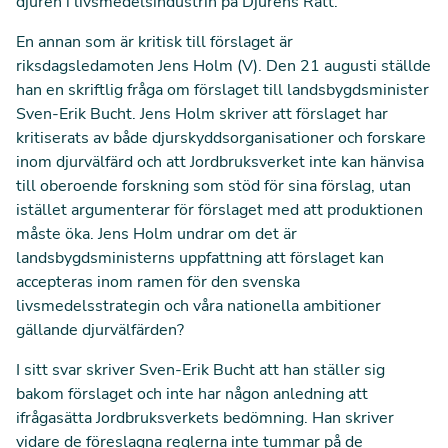
djuren i livsmedelsindustrin på Djurens Rätt.
En annan som är kritisk till förslaget är
riksdagsledamoten Jens Holm (V).
Den 21 augusti ställde
han en skriftlig fråga
om förslaget till
landsbygdsminister
Sven-Erik Bucht. Jens Holm skriver att förslaget har
kritiserats av både djurskyddsorganisationer och forskare
inom djurvälfärd och att Jordbruksverket inte kan hänvisa
till oberoende forskning som stöd för sina förslag, utan
istället argumenterar för förslaget med att produktionen
måste öka. Jens Holm undrar om det är
landsbygdsministerns uppfattning att förslaget kan
accepteras inom ramen för den svenska
livsmedelsstrategin och våra nationella ambitioner
gällande djurvälfärden?
I sitt svar skriver Sven-Erik Bucht
att han ställer sig
bakom förslaget och inte har någon anledning att
ifrågasätta
Jordbruksverkets bedömning. Han skriver
vidare de föreslagna reglerna inte tummar på de