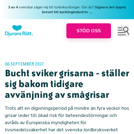
3 av 4
svenskar säger nej till turbokycklingar. Gör du?
Signera det öppna
brevet till kycklingindustrin →
STÖD OSS
06 SEPTEMBER 2017
Bucht sviker grisarna - ställer
sig bakom tidigare
avvänjning av smågrisar
Trots att en digivningsperiod på mindre än fyra veckor hos
grisar leder till ökad risk för beteendestörningar och
avråds av Europeiska myndigheten för
livsmedelssäkerhet har det svenska Jordbruksverket