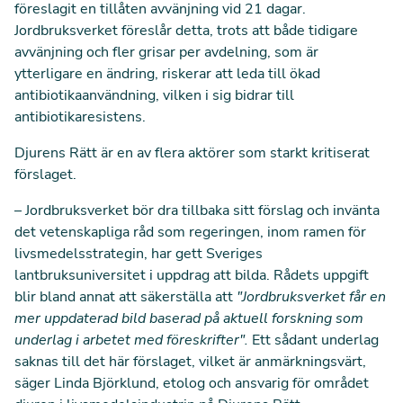
föreslagit en tillåten avvänjning vid 21 dagar.
Jordbruksverket föreslår detta, trots att både tidigare
avvänjning och fler grisar per avdelning, som är
ytterligare en ändring, riskerar att leda till ökad
antibiotikaanvändning, vilken i sig bidrar till
antibiotikaresistens.
Djurens Rätt är en av flera aktörer
som starkt kritiserat
förslaget.
–
Jordbruksverket bör dra tillbaka sitt förslag och invänta
det vetenskapliga råd som regeringen, inom ramen för
livsmedelsstrategin, har gett Sveriges
lantbruksuniversitet i uppdrag att bilda. Rådets uppgift
blir bland annat att säkerställa att
"Jordbruksverket får en
mer uppdaterad bild baserad på aktuell forskning som
underlag i arbetet med föreskrifter".
Ett sådant underlag
saknas till det här förslaget, vilket är anmärkningsvärt,
säger Linda Björklund, etolog och ansvarig för området