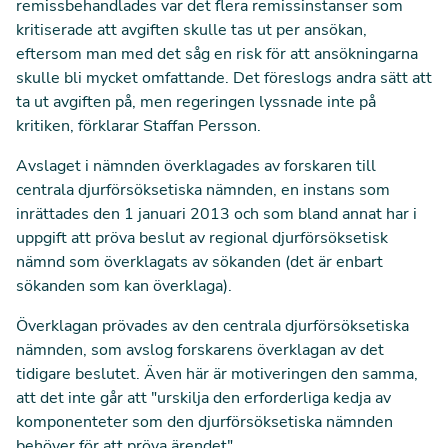
remissbehandlades var det flera remissinstanser som
kritiserade att avgiften skulle tas ut per ansökan,
eftersom man med det såg en risk för att ansökningarna
skulle bli mycket omfattande. Det föreslogs andra sätt att
ta ut avgiften på, men regeringen lyssnade inte på
kritiken, förklarar Staffan Persson.
Avslaget i nämnden överklagades av forskaren till
centrala djurförsöksetiska nämnden, en instans som
inrättades den 1 januari 2013 och som bland annat har i
uppgift att pröva beslut av regional djurförsöksetisk
nämnd som överklagats av sökanden (det är enbart
sökanden som kan överklaga).
Överklagan prövades av den centrala djurförsöksetiska
nämnden, som avslog forskarens överklagan av det
tidigare beslutet. Även här är motiveringen den samma,
att det inte går att "urskilja den erforderliga kedja av
komponenteter som den djurförsöksetiska nämnden
behöver för att pröva ärendet".