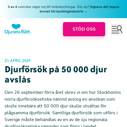
3 av 4
svenskar säger nej till turbokycklingar. Gör du?
Signera det öppna
brevet till kycklingindustrin →
STÖD OSS
21 APRIL 2014
Djurförsök på 50 000 djur
avslås
Den 26 september förra året skrev vi om hur Stockholms
norra djurförsöksetiska nämnd avslog en ansökan som
skulle innebära att 50 000 djur skulle utsättas för
plågsamma djurförsök. Samtliga djurförsök som utförs i
Sverige måste behandlas av en av de sju regionala
djurförsöksetiska nämnder som finns i landet.