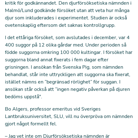
kritik
för godkännandet. Den djurförsöksetiska nämnden i
Malmö/Lund godkände försöket utan att veta hur många
djur som inkluderades i experimentet. Studien är också
ovetenskaplig eftersom det saknas kontrollgrupp.
I det ettåriga försöket, som avslutades i december, var 4
400 suggor på 12 olika gårdar med. Under perioden så
födde suggorna omkring 100 000 kultingar. I försöket har
suggorna bland annat fixerats i fem dagar efter
grisningen. I ansökan från Svenska Pig, som nämnden
behandlat, står inte uttryckligen att suggorna ska fixerat,
istället nämns en ”begränsad rörlighet” för suggan. I
ansökan står också att ”ingen negativ påverkan på djuren
bedöms uppstå".
Bo Algers, professor emeritus vid Sveriges
Lantbruksuniversitet, SLU, vill nu överpröva om nämnden
gjort något formellt fel.
– Jag vet inte om Djurförsöksetiska nämnden är