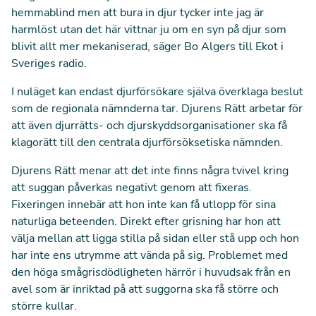
hemmablind men att bura in djur tycker inte jag är
harmlöst utan det här vittnar ju om en syn på djur som
blivit allt mer mekaniserad,
säger Bo Algers till Ekot i
Sveriges radio.
I nuläget kan endast djurförsökare själva överklaga beslut
som de regionala nämnderna tar. Djurens Rätt arbetar för
att även djurrätts- och djurskyddsorganisationer ska få
klagorätt till den centrala djurförsöksetiska nämnden.
Djurens Rätt menar att det inte finns några tvivel kring
att suggan påverkas negativt genom att fixeras.
Fixeringen innebär att hon inte kan få utlopp för sina
naturliga beteenden. Direkt efter grisning har hon att
välja mellan att ligga stilla på sidan eller stå upp och hon
har inte ens utrymme att vända på sig. Problemet med
den höga smågrisdödligheten härrör i huvudsak från en
avel som är inriktad på att suggorna ska få större och
större kullar.