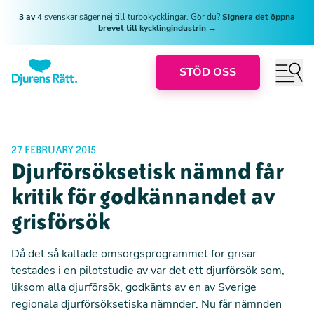
3 av 4
svenskar säger nej till turbokycklingar. Gör du?
Signera det öppna
brevet till kycklingindustrin →
STÖD OSS
27 FEBRUARY 2015
Djurförsöksetisk nämnd får
kritik för godkännandet av
grisförsök
Då det så kallade omsorgsprogrammet för grisar
testades i en pilotstudie av var det ett djurförsök som,
liksom alla djurförsök, godkänts av en av Sverige
regionala djurförsöksetiska nämnder.
Nu får nämnden