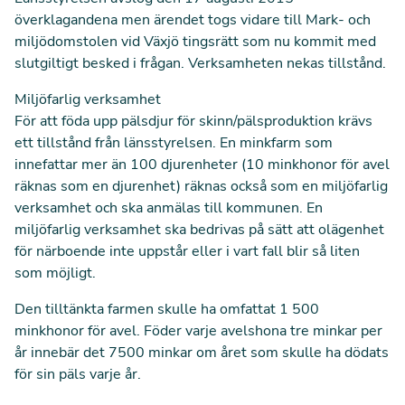
överklagandena men ärendet togs vidare till Mark- och
miljödomstolen vid Växjö tingsrätt som nu kommit med
slutgiltigt besked i frågan. Verksamheten nekas tillstånd.
Miljöfarlig verksamhet
För att föda upp pälsdjur för skinn/pälsproduktion krävs
ett tillstånd från länsstyrelsen. En minkfarm som
innefattar mer än 100 djurenheter (10 minkhonor för avel
räknas som en djurenhet) räknas också som en miljöfarlig
verksamhet och ska anmälas till kommunen.
En
miljöfarlig verksamhet ska bedrivas på sätt att olägenhet
för närboende inte uppstår eller i vart fall blir så liten
som möjligt.
Den tilltänkta farmen skulle ha omfattat 1 500
minkhonor för avel. Föder varje avelshona tre minkar per
år innebär det 7500 minkar om året som skulle ha dödats
för sin päls varje år.