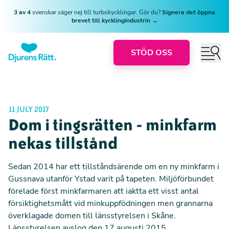
3 av 4
svenskar säger nej till turbokycklingar. Gör du?
Signera det öppna
brevet till kycklingindustrin →
STÖD OSS
11 JULY 2017
Dom i tingsrätten - minkfarm
nekas tillstånd
Sedan 2014 har ett tillståndsärende om en ny minkfarm i
Gussnava utanför Ystad varit på tapeten. Miljöförbundet
förelade först minkfarmaren att iaktta ett visst antal
försiktighetsmått
vid minkuppfödningen men grannarna
överklagade domen till l
änsstyrelsen i Skåne.
Länsstyrelsen avslog den 17 augusti 2015