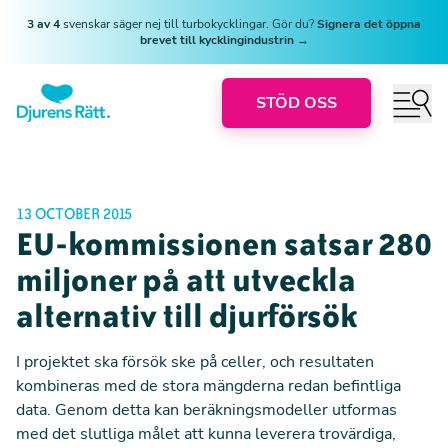
3 av 4
svenskar säger nej till turbokycklingar. Gör du?
Signera det öppna
brevet till kycklingindustrin →
STÖD OSS
13 OCTOBER 2015
EU-kommissionen satsar 280
miljoner på att utveckla
alternativ till djurförsök
I projektet ska försök ske på celler, och resultaten
kombineras med de stora mängderna redan befintliga
data. Genom detta kan beräkningsmodeller utformas
med det slutliga målet att kunna leverera trovärdiga,