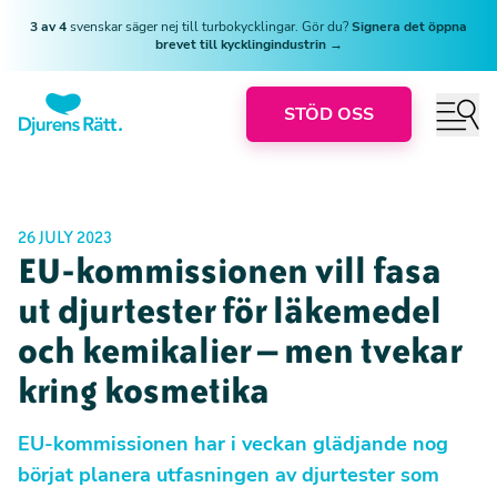
3 av 4
svenskar säger nej till turbokycklingar. Gör du?
Signera det öppna
brevet till kycklingindustrin →
STÖD OSS
26 JULY 2023
EU-kommissionen vill fasa
ut djurtester för läkemedel
och kemikalier – men tvekar
kring kosmetika
EU-kommissionen har i veckan glädjande nog
börjat planera utfasningen av djurtester som