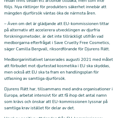
redan finns sedan ett årtionde tillbaka, men som inte
följs. Nya riktlinjer för produkters säkerhet innebär att
mängden djurförsök väntas öka de närmsta åren.
– Även om det är glädjande att EU-kommissionen tittar
på alternativ att accelerera utvecklingen av djurfria
forskningsmetoder, är det inte tillräckligt utifrån vad
medborgarna efterfrågat i Save Cruelty Free Cosmetics,
säger Camilla Bergvall, riksordförande för Djurens Rätt.
Medborgarinitiativet lanserades augusti 2021 med målet
att förbudet mot djurtestad kosmetika i EU ska skyddas,
men också att EU ska ta fram en handlingsplan för
utfasning av samtliga djurförsök.
Djurens Rätt har, tillsammans med andra organisationer i
Europa, arbetat intensivt för att få ihop det antal namn
som krävs och önskar att EU-kommissionen lyssnar på
samtliga krav istället för delar av det.