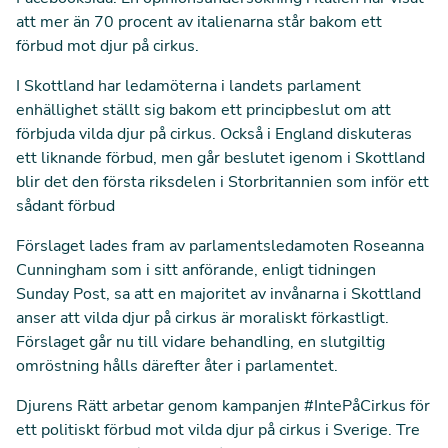
att mer än 70 procent av italienarna står bakom ett
förbud mot djur på cirkus.
I Skottland har ledamöterna i landets parlament
enhällighet ställt sig bakom ett principbeslut om att
förbjuda vilda djur på cirkus. Också i England diskuteras
ett liknande förbud, men går beslutet igenom i Skottland
blir det den första riksdelen i Storbritannien som inför ett
sådant förbud
Förslaget lades fram av parlamentsledamoten Roseanna
Cunningham som i sitt anförande,
enligt tidningen
Sunday Post
, sa att en majoritet av invånarna i Skottland
anser att vilda djur på cirkus är moraliskt förkastligt.
Förslaget går nu till vidare behandling, en slutgiltig
omröstning hålls därefter åter i parlamentet.
Djurens Rätt arbetar genom kampanjen #IntePåCirkus för
ett politiskt förbud mot vilda djur på cirkus i Sverige. Tre