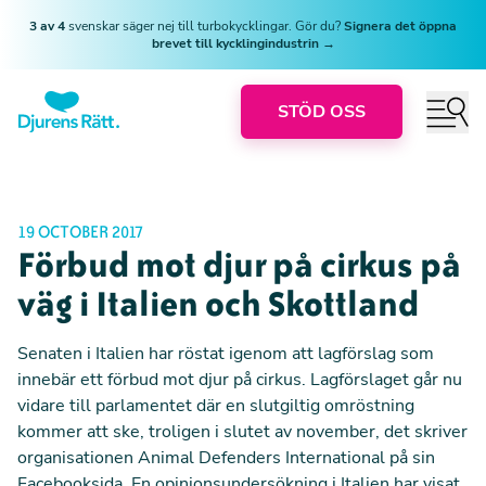
3 av 4
svenskar säger nej till turbokycklingar. Gör du?
Signera det öppna
brevet till kycklingindustrin →
STÖD OSS
19 OCTOBER 2017
Förbud mot djur på cirkus på
väg i Italien och Skottland
Senaten i Italien har röstat igenom att lagförslag som
innebär ett förbud mot djur på cirkus. Lagförslaget går nu
vidare till parlamentet där en slutgiltig omröstning
kommer att ske, troligen i slutet av november, det skriver
organisationen Animal Defenders International
på sin
Facebooksida
. En opinionsundersökning i Italien har visat