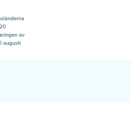
emsländerna
 20
eringen av
0 augusti