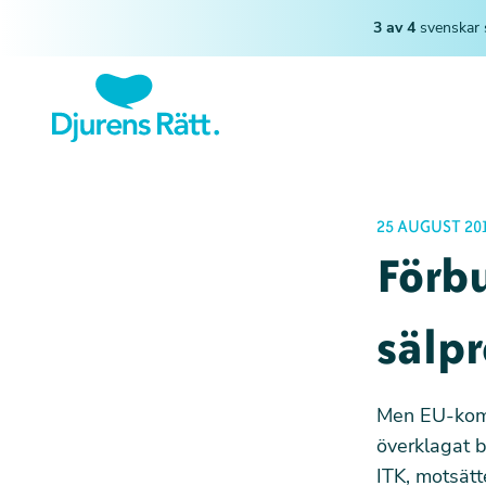
3 av 4
svenskar 
25 AUGUST 20
Förb
sälpr
Men EU-komm
överklagat 
ITK, motsätt