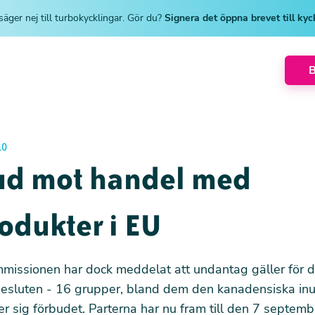
säger nej till turbokycklingar. Gör du?
Signera det öppna brevet till ky
10
ud mot handel med
odukter i EU
issionen har dock meddelat att undantag gäller för 
besluten - 16 grupper, bland dem den kanadensiska in
er sig förbudet. Parterna har nu fram till den 7 septemb