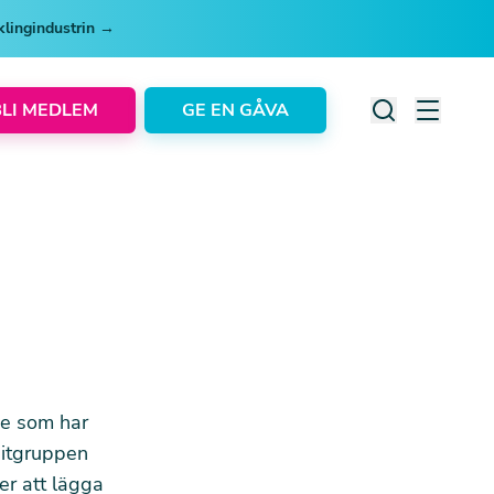
cklingindustrin →
BLI MEDLEM
GE EN GÅVA
de som har
uitgruppen
er att lägga