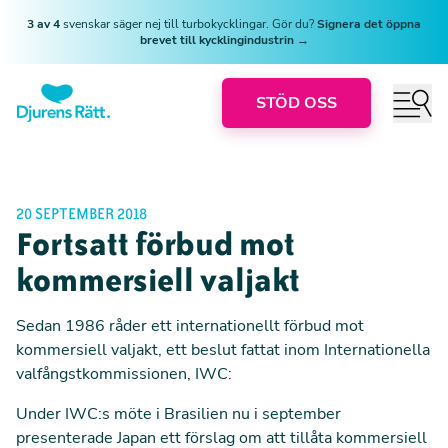
3 av 4
svenskar säger nej till turbokycklingar. Gör du?
Signera det öppna
brevet till kycklingindustrin →
STÖD OSS
20 SEPTEMBER 2018
Fortsatt förbud mot
kommersiell valjakt
Sedan 1986 råder ett internationellt förbud mot
kommersiell valjakt, ett beslut fattat inom Internationella
valfångstkommissionen, IWC:
Under IWC:s möte i Brasilien nu i september
presenterade Japan ett förslag om att tillåta kommersiell