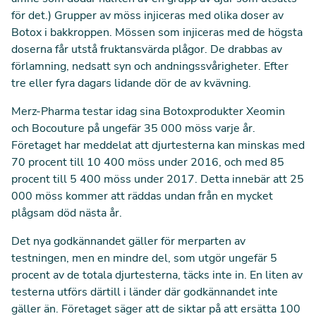
för det.) Grupper av möss injiceras med olika doser av
Botox i bakkroppen. Mössen som injiceras med de högsta
doserna får utstå fruktansvärda plågor. De drabbas av
förlamning, nedsatt syn och andningssvårigheter. Efter
tre eller fyra dagars lidande dör de av kvävning.
Merz-Pharma testar idag sina Botoxprodukter Xeomin
och Bocouture på ungefär 35 000 möss varje år.
Företaget har meddelat att djurtesterna kan minskas med
70 procent till 10 400 möss under 2016, och med 85
procent till 5 400 möss under 2017. Detta innebär att 25
000 möss kommer att räddas undan från en mycket
plågsam död nästa år.
Det nya godkännandet gäller för merparten av
testningen, men en mindre del, som utgör ungefär 5
procent av de totala djurtesterna, täcks inte in. En liten av
testerna utförs därtill i länder där godkännandet inte
gäller än. Företaget säger att de siktar på att ersätta 100