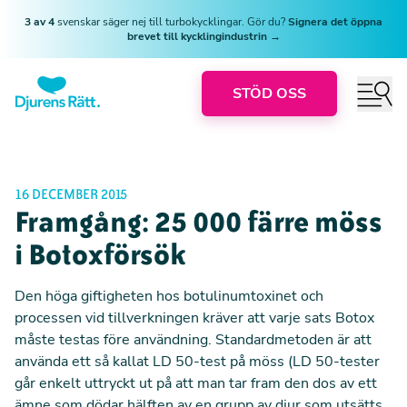
3 av 4
svenskar säger nej till turbokycklingar. Gör du?
Signera det öppna
brevet till kycklingindustrin →
STÖD OSS
16 DECEMBER 2015
Framgång: 25 000 färre möss
i Botoxförsök
Den höga giftigheten hos botulinumtoxinet och
processen vid tillverkningen kräver att varje sats Botox
måste testas före användning. Standardmetoden är att
använda ett så kallat LD 50-test på möss (LD 50-tester
går enkelt uttryckt ut på att man tar fram den dos av ett
ämne som dödar hälften av en grupp av djur som utsätts