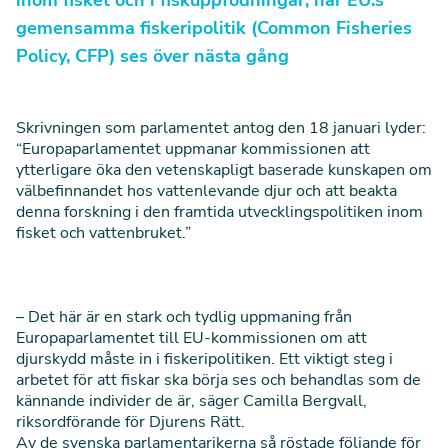
inom fisket och i fiskuppfödningar, när EU:s
gemensamma fiskeripolitik (Common Fisheries
Policy, CFP) ses över nästa gång
Skrivningen som
parlamentet antog den 18 januari
lyder:
“Europaparlamentet uppmanar kommissionen att
ytterligare öka den vetenskapligt baserade kunskapen om
välbefinnandet hos vattenlevande djur och att beakta
denna forskning i den framtida utvecklingspolitiken inom
fisket och vattenbruket.”
– Det här är en stark och tydlig uppmaning från
Europaparlamentet till EU-kommissionen om att
djurskydd måste in i fiskeripolitiken. Ett viktigt steg i
arbetet för att fiskar ska börja ses och behandlas som de
kännande individer de är, säger Camilla Bergvall,
riksordförande för Djurens Rätt.
Av de svenska parlamentarikerna så röstade följande för