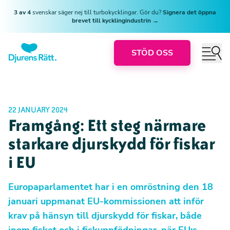
3 av 4
svenskar säger nej till turbokycklingar. Gör du?
Signera det öppna
brevet till kycklingindustrin →
STÖD OSS
22 JANUARY 2024
Framgång: Ett steg närmare
starkare djurskydd för fiskar
i EU
Europaparlamentet har i en omröstning den 18
januari uppmanat EU-kommissionen att inför
krav på hänsyn till djurskydd för fiskar, både