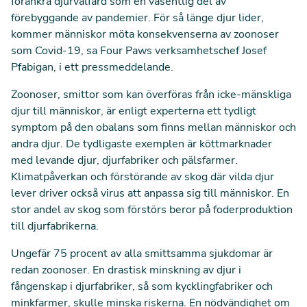
förankra djurvälfärd som en väsentlig del av
förebyggande av pandemier. För så länge djur lider,
kommer människor möta konsekvenserna av zoonoser
som Covid-19, sa Four Paws verksamhetschef Josef
Pfabigan,
i ett pressmeddelande.
Zoonoser, smittor som kan överföras från icke-mänskliga
djur till människor, är enligt experterna ett tydligt
symptom på den obalans som finns mellan människor och
andra djur. De tydligaste exemplen är köttmarknader
med levande djur, djurfabriker och pälsfarmer.
Klimatpåverkan och förstörande av skog där vilda djur
lever driver också virus att anpassa sig till människor. En
stor andel av skog som förstörs beror på
foderproduktion
till djurfabrikerna.
Ungefär 75 procent av alla smittsamma sjukdomar är
redan zoonoser. En drastisk minskning av djur i
fångenskap i djurfabriker, så som kycklingfabriker och
minkfarmer, skulle minska riskerna. En nödvändighet om