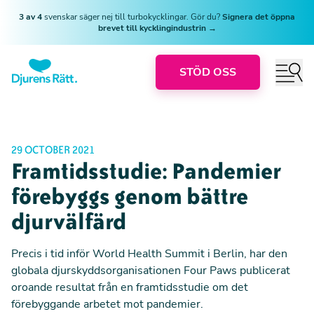
3 av 4
svenskar säger nej till turbokycklingar. Gör du?
Signera det öppna
brevet till kycklingindustrin →
STÖD OSS
29 OCTOBER 2021
Framtidsstudie: Pandemier
förebyggs genom bättre
djurvälfärd
Precis i tid inför World Health Summit i Berlin, har den
globala djurskyddsorganisationen Four Paws publicerat
oroande resultat från en framtidsstudie om det
förebyggande arbetet mot pandemier.