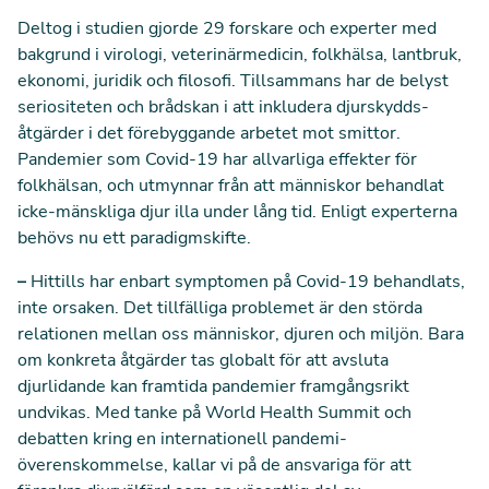
Deltog i studien gjorde 29 forskare och experter med
bakgrund i virologi, veterinärmedicin, folkhälsa, lantbruk,
ekonomi, juridik och filosofi. Tillsammans har de belyst
seriositeten och brådskan i att inkludera djurskydds-
åtgärder i det förebyggande arbetet mot smittor.
Pandemier som Covid-19 har allvarliga effekter för
folkhälsan, och utmynnar från att människor behandlat
icke-mänskliga djur illa under lång tid. Enligt experterna
behövs nu ett paradigmskifte.
–
Hittills har enbart symptomen på Covid-19 behandlats,
inte orsaken. Det tillfälliga problemet är den störda
relationen mellan oss människor, djuren och miljön. Bara
om konkreta åtgärder tas globalt för att avsluta
djurlidande kan framtida pandemier framgångsrikt
undvikas. Med tanke på World Health Summit och
debatten kring en internationell pandemi-
överenskommelse, kallar vi på de ansvariga för att