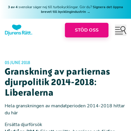
3 av 4
svenskar säger nej till turbokycklingar. Gör du?
Signera det öppna
brevet till kycklingindustrin →
STÖD OSS
05 JUNE 2018
Granskning av partiernas
djurpolitik 2014-2018:
Liberalerna
Hela granskningen av mandatperioden 2014-2018 hittar
du här
Ersätta djurförsök