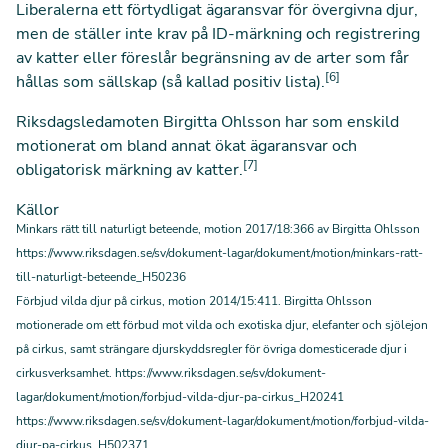
Liberalerna ett förtydligat ägaransvar för övergivna djur,
men de ställer inte krav på ID-märkning och registrering
av katter eller föreslår begränsning av de arter som får
[6]
hållas som sällskap (så kallad positiv lista).
Riksdagsledamoten Birgitta Ohlsson har som enskild
motionerat om bland annat ökat ägaransvar och
[7]
obligatorisk märkning av katter.
Källor
Minkars rätt till naturligt beteende, motion 2017/18:366 av Birgitta Ohlsson
https://www.riksdagen.se/sv/dokument-lagar/dokument/motion/minkars-ratt-
till-naturligt-beteende_H50236
Förbjud vilda djur på cirkus, motion 2014/15:411. Birgitta Ohlsson
motionerade om ett förbud mot vilda och exotiska djur, elefanter och sjölejon
på cirkus, samt strängare djurskyddsregler för övriga domesticerade djur i
cirkusverksamhet.
https://www.riksdagen.se/sv/dokument-
lagar/dokument/motion/forbjud-vilda-djur-pa-cirkus_H20241
https://www.riksdagen.se/sv/dokument-lagar/dokument/motion/forbjud-vilda-
djur-pa-cirkus_H502371