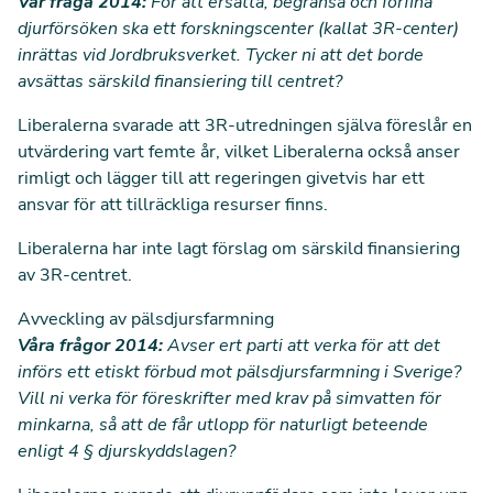
Vår fråga 2014:
För att ersätta, begränsa och förfina
djurförsöken ska ett forskningscenter (kallat 3R-center)
inrättas vid Jordbruksverket. Tycker ni att det borde
avsättas särskild finansiering till centret?
Liberalerna svarade att 3R-utredningen själva föreslår en
utvärdering vart femte år, vilket Liberalerna också anser
rimligt och lägger till att regeringen givetvis har ett
ansvar för att tillräckliga resurser finns.
Liberalerna har inte lagt förslag om särskild finansiering
av 3R-centret.
Avveckling av pälsdjursfarmning
Våra frågor 2014:
Avser ert parti att verka för att det
införs ett etiskt förbud mot pälsdjursfarmning i Sverige?
Vill ni verka för föreskrifter med krav på simvatten för
minkarna, så att de får utlopp för naturligt beteende
enligt 4 § djurskyddslagen?