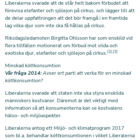
Liberalerna svarade att de står helt bakom förbudet att
förevisa elefanter och sjölejon på cirkus, och lägger till att
de delar uppfattningen att det bör framgå i en framtida
lag vilka djur som inte ska få hållas på cirkus.
Riksdagsledamoten Birgitta Ohlsson har som enskild vid
flera tillfällen motionerat om förbud mot vilda och
[2],[3]
exotiska djur, elefanter och sjölejon på cirkus.
Minskad köttkonsumtion
Vår fråga 2014:
Avser ert parti att verka för en minskad
köttkonsumtion?
Liberalerna svarade att staten inte ska styra enskilda
människors kostvanor. Däremot är det viktigt med
information så att konsumenterna kan se kostvalens
hälso- och miljöaspekter.
Liberalerna antog ett Miljö- och klimatprogram 2017
som bl.a. behandlar köttkonsumtionen i vilket Liberalerna