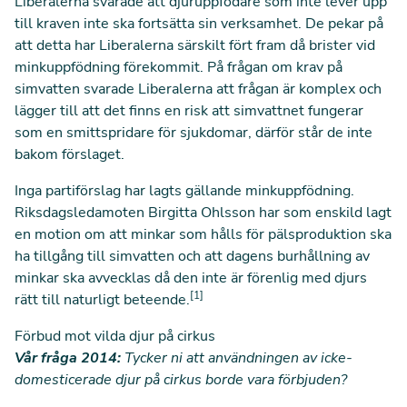
Liberalerna svarade att djuruppfödare som inte lever upp
till kraven inte ska fortsätta sin verksamhet. De pekar på
att detta har Liberalerna särskilt fört fram då brister vid
minkuppfödning förekommit. På frågan om krav på
simvatten svarade Liberalerna att frågan är komplex och
lägger till att det finns en risk att simvattnet fungerar
som en smittspridare för sjukdomar, därför står de inte
bakom förslaget.
Inga partiförslag har lagts gällande minkuppfödning.
Riksdagsledamoten Birgitta Ohlsson har som enskild lagt
en motion om att minkar som hålls för pälsproduktion ska
ha tillgång till simvatten och att dagens burhållning av
minkar ska avvecklas då den inte är förenlig med djurs
[1]
rätt till naturligt beteende.
Förbud mot vilda djur på cirkus
Vår fråga 2014:
Tycker ni att användningen av icke-
domesticerade djur på cirkus borde vara förbjuden?