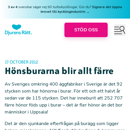
3 av 4
svenskar säger nej till turbokycklingar. Gör du?
Signera det öppna
brevet till kycklingindustrin →
STÖD OSS
17 OCTOBER 2012
Hönsburarna blir allt färre
Av Sveriges omkring 400 äggfabriker i Sverige är det 92
stycken som har hönorna i burar. För ett och ett halvt år
sedan var de 115 stycken. Det har inneburit att 252 707
färre hönor föds upp i burar – det är fler hönor än det bor
människor i Uppsala!
Det är den sjunkande efterfrågan på burägg som ligger