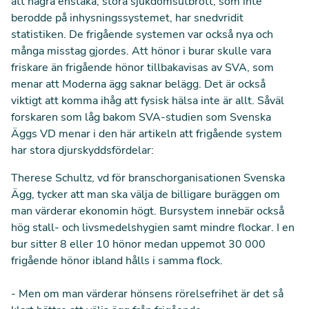
att några enstaka, stora sjukdomsutbrott, som inte
berodde på inhysningssystemet, har snedvridit
statistiken. De frigående systemen var också nya och
många misstag gjordes. Att hönor i burar skulle vara
friskare än frigående hönor tillbakavisas av SVA, som
menar att
Moderna ägg saknar belägg
. Det är också
viktigt att komma ihåg att fysisk hälsa inte är allt. Såväl
forskaren som låg bakom SVA-studien som Svenska
Äggs VD menar i
den här artikeln
att frigående system
har stora djurskyddsfördelar:
Therese Schultz, vd för branschorganisationen Svenska
Ägg, tycker att man ska välja de billigare buräggen om
man värderar ekonomin högt. Bursystem innebär också
hög stall- och livsmedelshygien samt mindre flockar. I en
bur sitter 8 eller 10 hönor medan uppemot 30 000
frigående hönor ibland hålls i samma flock.
- Men om man värderar hönsens rörelsefrihet är det så