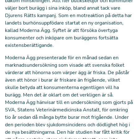
bakom minskningen. Allt fler butikskedjor och kommuner
väljer bort burägg i sina inköp, bland annat tack vare
Djurens Rätts kampanj
. Som en motreaktion på detta har
landets burhönsuppfödare startat en ny organisation,
kallad Moderna Ägg. Syftet är att försöka övertyga
konsumenter och inköpare om buräggens fortsätta
existensberättigande.
Moderna Ägg presenterade för en månad sedan en
marknadsundersökning
som visade att svenska folket
värderar att hönorna som värper ägg är friska. De påstår
även att hönor i burar är friskare än frigående, vilket
skulle betyda att konsumenterna egentligen vill ha
burägg. Men det är oklart om det verkligen är så.
Moderna Ägg hänvisar till en undersökning som gjorts på
SVA, Statens Veterinärmedicinska Anstalt, för omkring
tio år sedan då många bytte burar mot frigående. Under
den perioden blev sjukdomsincidens och dödlighet hög i
de nya besättningarna. Den här studien har fått kritik för