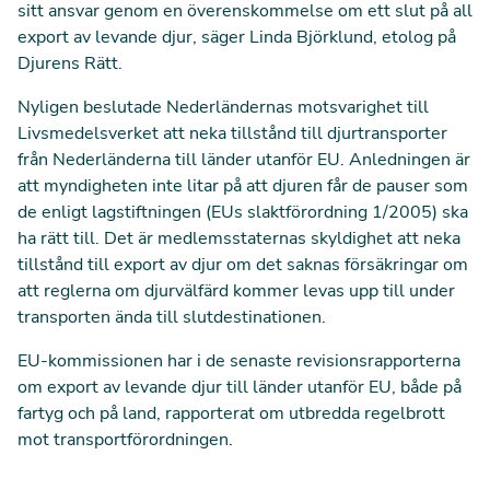
sitt ansvar genom en överenskommelse om ett slut på all
export av levande djur, säger Linda Björklund, etolog på
Djurens Rätt.
Nyligen beslutade Nederländernas motsvarighet till
Livsmedelsverket att
neka tillstånd till djurtransporter
från Nederländerna till länder utanför EU
. Anledningen är
att myndigheten inte litar på att djuren får de pauser som
de enligt lagstiftningen (EUs slaktförordning 1/2005) ska
ha rätt till. Det är
medlemsstaternas skyldighet att neka
tillstånd till export av djur
om det saknas försäkringar om
att reglerna om djurvälfärd kommer levas upp till under
transporten ända till slutdestinationen.
EU-kommissionen har i de senaste
revisionsrapporterna
om export av levande djur till länder utanför EU, både på
fartyg och på land, rapporterat om utbredda regelbrott
mot transportförordningen.