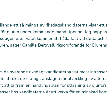
djande att så många av riksdagskandidaterna visar ett s
ka för djuren under kommande mandatperiod. Jag hoppas
iksdagen efter valet kommer att hålla fast vid detta och f
juren, säger Camilla Bergvall, riksordförande för Djurens
m de svarande riksdagskandidaterna var mest intresser
rde att öka de statliga anslagen för utveckling av altern
 att ta fram en handlingsplan för utfasning av djurförs
resset hos kandidaterna är att verka för en minskad köt