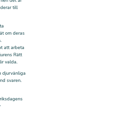
 men det är
erar till
ta
nkät om deras
.
t att arbeta
Djurens Rätt
ir valda.
m djurvänliga
and svaren
.
l riksdagens
v