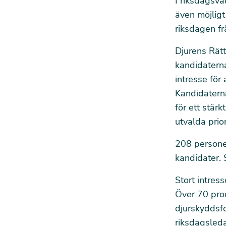
I riksdagsva
även möjligt
riksdagen fr
Djurens Rätt 
kandidaterna
intresse för
Kandidatern
för ett stärk
utvalda prio
208 personer
kandidater. 
Stort intres
Över 70 proce
djurskyddsfo
riksdagsleda