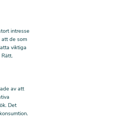
tort intresse
 att de som
atta viktiga
 Rätt.
ade av att
ativa
ök. Det
tkonsumtion.