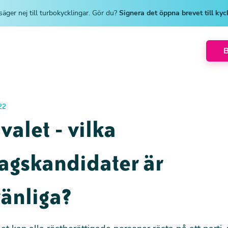
säger nej till turbokycklingar. Gör du?
Signera det öppna brevet till ky
22
 valet - vilka
agskandidater är
änliga?