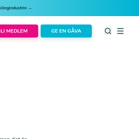
cklingindustrin →
BLI MEDLEM
GE EN GÅVA