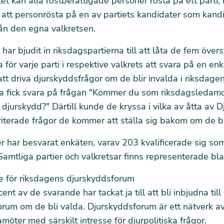
let kan alla röstberättigade personer rösta på ett parti,
 att personrösta på en av partiets kandidater som kandid
ån den egna valkretsen.
har bjudit in riksdagspartierna till att låta de fem övers
 för varje parti i respektive valkrets att svara på en e
 att driva djurskyddsfrågor om de blir invalda i riksdagen
a fick svara på frågan "Kommer du som riksdagsledamo
t djurskydd?" Därtill kunde de kryssa i vilka av åtta av 
riterade frågor de kommer att ställa sig bakom om de bl
 har besvarat enkäten, varav 203 kvalificerade sig so
Samtliga partier och valkretsar finns representerade
bl
se för riksdagens djurskyddsforum
nt av de svarande har tackat ja till att bli inbjudna til
rum om de bli valda. Djurskyddsforum är ett nätverk a
möter med särskilt intresse för djurpolitiska frågor.