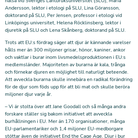
hälsa vid Sveriges Lantbruksuniversitet (SLU), Maria
Andersson, lektor i etologi på SLU, Lina Göransson,
doktorand på SLU, Per Jensen, professor i etologi vid
Linköpings universitet, Helena Röcklinsberg, lektor i
djuretik på SLU och Lena Skånberg, doktorand på SLU.
Trots att EU:s fördrag säger att djur är kännande varelser
hålls mer än 300 miljoner grisar, hönor, kaniner, ankor
och vaktlar i burar inom livsmedelsproduktionen i EU:s
medlemsländer. Majoriteten av burarna är kala, trånga
och förnekar djuren en möjlighet till naturligt beteende.
Att avveckla burarna skulle innebära en radikal förändring
för de djur som föds upp för att bli mat och skulle beröra
miljoner djur varje år.
– Vi är stolta över att Jane Goodall och så många andra
forskare ställer sig bakom initiativet att avveckla
burhållningen i EU. Mer än 170 organisationer, många
EU-parlamentariker och 1,4 miljoner EU-medborgare
stöttar även de initiativet End the Cage Age. Djur i bur