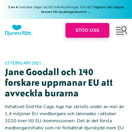
3 av 4
svenskar säger nej till turbokycklingar. Gör du?
Signera det öppna
brevet till kycklingindustrin →
STÖD OSS
23 FEBRUARY 2021
Jane Goodall och 140
forskare uppmanar EU att
avveckla burarna
Initiativet End the Cage Age har skrivits under av mer än
1,4 miljoner EU-medborgare och lämnades i oktober
2020 över till EU-kommissionen. Det är det första
medborgarinitiativ som rör förbättrat djurskydd inom EU