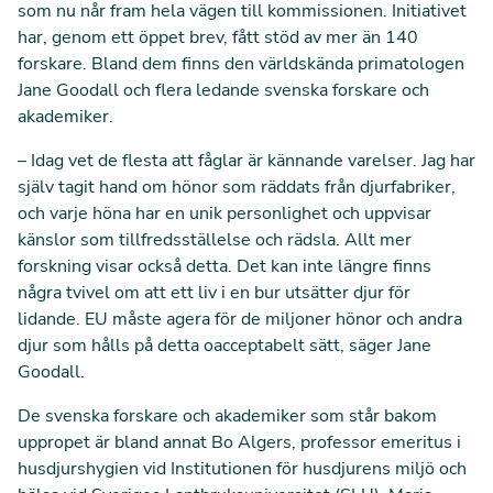
som nu når fram hela vägen till kommissionen. Initiativet
har,
genom ett öppet brev
, fått stöd av mer än 140
forskare. Bland dem finns den världskända primatologen
Jane Goodall och flera ledande svenska forskare och
akademiker.
– Idag vet de flesta att fåglar är kännande varelser. Jag har
själv tagit hand om hönor som räddats från djurfabriker,
och varje höna har en unik personlighet och uppvisar
känslor som tillfredsställelse och rädsla. Allt mer
forskning visar också detta. Det kan inte längre finns
några tvivel om att ett liv i en bur utsätter djur för
lidande. EU måste agera för de miljoner hönor och andra
djur som hålls på detta oacceptabelt sätt, säger Jane
Goodall.
De svenska forskare och akademiker som står bakom
uppropet är bland annat Bo Algers, professor emeritus i
husdjurshygien vid Institutionen för husdjurens miljö och