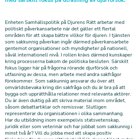
med särskilt fokus på utfasning av djurförsök.
Enheten Samhällspolitik på Djurens Rätt arbetar med
politiskt påverkansarbete när det gäller ett flertal
områden för att skapa bättre villkor för djuren. I tjänsten
som sakkunnig påverkan ingår därmed påverkansarbete
gentemot organisationer och myndigheter på nationell,
såväl internationell nivå. I rollen krävs därmed kunskaper
kring processerna bakom de politiska besluten. Särskilt
fokus ligger här på frågorna rörande djurförsök och
utfasning av dessa, men arbete med andra sakfrågor
förekommer. Som sakkunnig ansvarar du över att
omvärldsbevaka kring din sakfråga och du är bra på att
bygga och upprätthålla relationer med relevanta aktörer.
Du är även duktig på att skriva material inom området,
såsom debattartiklar och remissvar. Slutligen
representerar du organisationen i olika sammanhang.
Har du utbildning inom exempelvis statsvetenskap,
juridik eller som veterinär och har jobbat som sakkunnig i
minst två år? Vill du jobba med att skapa positiv