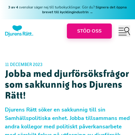
3 av 4
svenskar säger nej till turbokycklingar. Gör du?
Signera det öppna
brevet till kycklingindustrin →
STÖD OSS
11 DECEMBER 2023
Jobba med djurförsöksfrågor
som sakkunnig hos Djurens
Rätt!
Djurens Rätt söker en sakkunnig till sin
Samhällspolitiska enhet. Jobba tillsammans med
andra kollegor med politiskt påverkansarbete