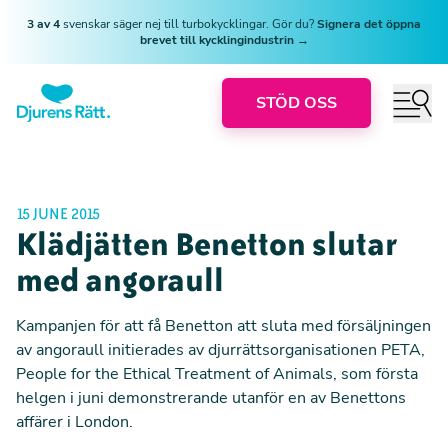
3 av 4
svenskar säger nej till turbokycklingar. Gör du?
Signera det öppna
brevet till kycklingindustrin →
STÖD OSS
15 JUNE 2015
Klädjätten Benetton slutar
med angoraull
Kampanjen för att få Benetton att sluta med försäljningen
av angoraull initierades av djurrättsorganisationen PETA,
People for the Ethical Treatment of Animals, som första
helgen i juni demonstrerande utanför en av Benettons
affärer i London.