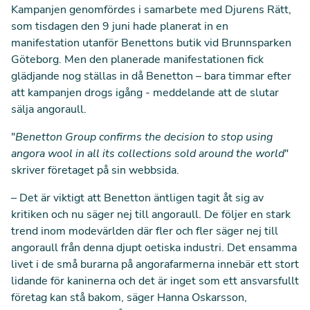
Kampanjen genomfördes i samarbete med Djurens Rätt,
som tisdagen den 9 juni hade planerat in en
manifestation utanför Benettons butik vid Brunnsparken
Göteborg. Men den planerade manifestationen fick
glädjande nog ställas in då Benetton – bara timmar efter
att kampanjen drogs igång - meddelande att de slutar
sälja angoraull.
"
Benetton Group confirms the decision to stop using
angora wool in all its collections sold around the world
"
skriver företaget på sin webbsida.
– Det är viktigt att Benetton äntligen tagit åt sig av
kritiken och nu säger nej till angoraull. De följer en stark
trend inom modevärlden där fler och fler säger nej till
angoraull från denna djupt oetiska industri. Det ensamma
livet i de små burarna på angorafarmerna innebär ett stort
lidande för kaninerna och det är inget som ett ansvarsfullt
företag kan stå bakom, säger Hanna Oskarsson,