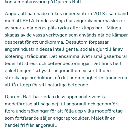
konsumentansvarig på Djurens Rätt.
Angoraull hamnade i fokus under vintern 2013 i samband
med att PETA kunde avslöja hur angorakaninerna skriker
av smärta när deras päls rycks eller klipps bort. Många
skadas av de vassa verktygen som används när de kämpar
desperat för att undkomma. Dessutom förpassar
angoraindustrin dessa intelligenta, sociala djur till år av
isolering i trådburar. Det ensamma livet i små gallerburar
leder till stress och beteendestörningar. Det finns helt
enkelt ingen "schysst" angoraull om vi ser till den
storskaliga produktion, då det är omöjlighet för kaninerna
att få utlopp för sitt naturliga beteende.
Djurens Rätt har sedan dess uppmanat svenska
modeföretag att säga nej till angoraull och genomfört
flera undersökningar för att följa upp vilka modeföretag
som fortfarande säljer angoraprodukter. Målet är en
handel fri från angoraull.