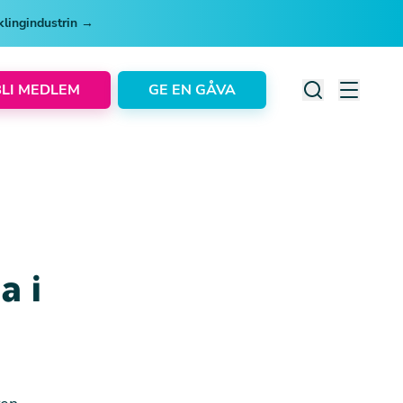
cklingindustrin →
BLI MEDLEM
GE EN GÅVA
a i