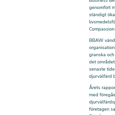
Business Be
genomfört mä
ständigt öka
livsmedelsf
Compassion 
BBAW vänder 
organisation
granska och 
det området.
senaste tide
djurvälfärd 
Årets rappor
med föregåe
djurvälfärds
företagen sa