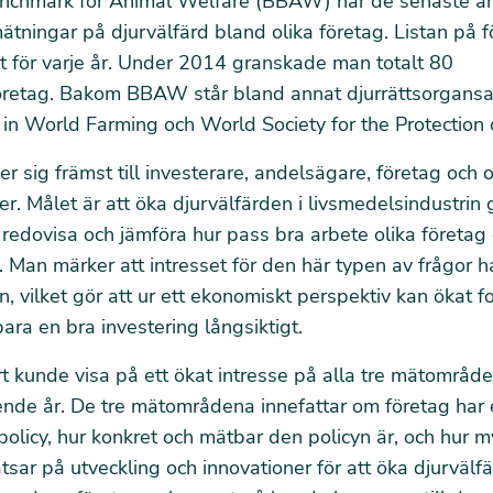
nchmark for Animal Welfare (BBAW) har de senaste å
tningar på djurvälfärd bland olika företag. Listan på f
t för varje år. Under 2014 granskade man totalt 80
öretag. Bakom BBAW står bland annat djurrättsorgansa
in World Farming
och
World Society for the Protection
sig främst till investerare, andelsägare, företag och o
er. Målet är att öka djurvälfärden i livsmedelsindustrin
redovisa och jämföra hur pass bra arbete olika företag
 Man märker att intresset för den här typen av frågor h
n, vilket gör att ur ett ekonomiskt perspektiv kan ökat 
bara en bra investering långsiktigt.
t kunde visa på ett ökat intresse på alla tre mätområde
nde år. De tre mätområdena innefattar om företag har 
policy, hur konkret och mätbar den policyn är, och hur m
tsar på utveckling och innovationer för att öka djurvälf