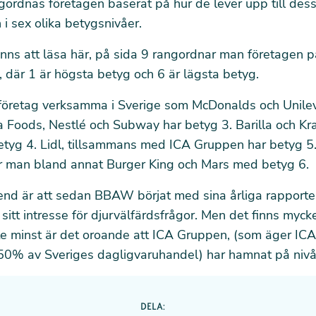
gordnas företagen baserat på hur de lever upp till des
 sex olika betygsnivåer.
nns att läsa här
, på sida 9 rangordnar man företagen p
, där 1 är högsta betyg och 6 är lägsta betyg.
företag verksamma i Sverige som McDonalds och Unileve
a Foods, Nestlé och Subway har betyg 3. Barilla och Kr
etyg 4. Lidl, tillsammans med ICA Gruppen har betyg 5
ner man bland annat Burger King och Mars med betyg 6.
rend är att sedan BBAW börjat med sina årliga rapport
 sitt intresse för djurvälfärdsfrågor. Men det finns mycke
nte minst är det oroande att ICA Gruppen, (som äger IC
 50% av Sveriges dagligvaruhandel) har hamnat på nivå
DELA: