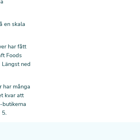
sa
å en skala
r har fått
aft Foods
. Längst ned
er har många
t kvar att
A-butikerna
 5.