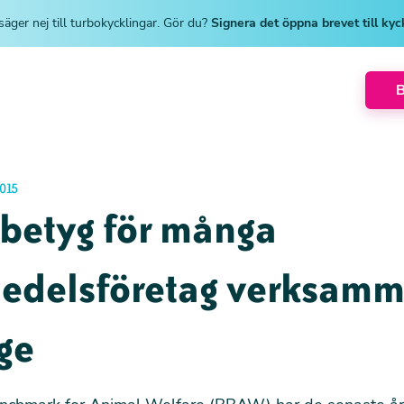
säger nej till turbokycklingar. Gör du?
Signera det öppna brevet till ky
015
 betyg för många
medelsföretag verksamm
ge