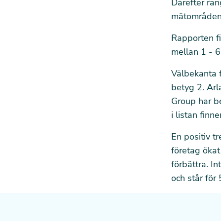
Därefter ran
mätområden i
Rapporten fi
mellan 1 - 6
Välbekanta 
betyg 2. Arl
Group har b
i listan fin
En positiv t
företag ökat
förbättra. I
och står för