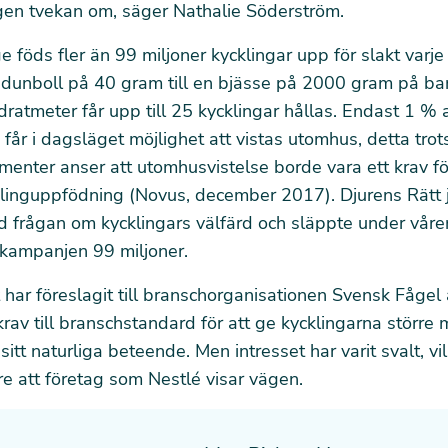
gen tvekan om, säger Nathalie Söderström.
ge föds fler än 99 miljoner kycklingar upp för slakt varje
n dunboll på 40 gram till en bjässe på 2000 gram på ba
dratmeter får upp till 25 kycklingar hållas. Endast 1 % 
 får i dagsläget möjlighet att vistas utomhus, detta trot
enter anser att utomhusvistelse borde vara ett krav för
klinguppfödning (Novus, december 2017). Djurens Rätt 
d frågan om kycklingars välfärd och släppte under våre
skampanjen 99 miljoner.
 har föreslagit till branschorganisationen Svensk Fågel 
rav till branschstandard för att ge kycklingarna större 
a sitt naturliga beteende. Men intresset har varit svalt, vi
re att företag som Nestlé visar vägen.