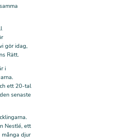
t samma
l
ör
vi gör idag,
ns Rätt.
r i
garna.
ch ett 20-tal
 den senaste
cklingarna.
n Nestlé, ett
a många djur