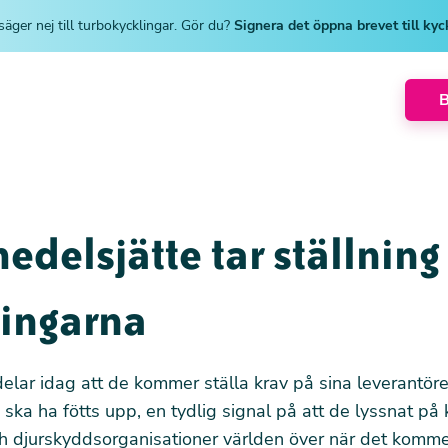
säger nej till turbokycklingar. Gör du?
Signera det öppna brevet till ky
edelsjätte tar ställning
lingarna
lar idag att de kommer ställa krav på sina leverantöre
 ska ha fötts upp, en tydlig signal på att de lyssnat på k
ch djurskyddsorganisationer världen över när det kommer