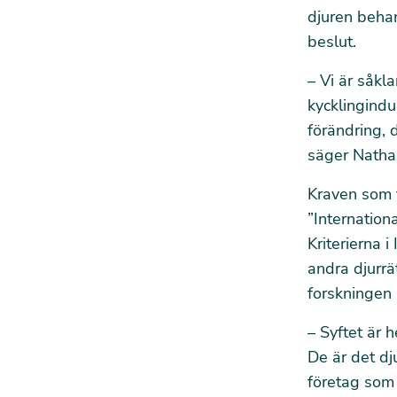
djuren behan
beslut.
– Vi är såkla
kycklingindu
förändring, 
säger Nathal
Kraven som f
”Internationa
Kriterierna 
andra djurrä
forskningen 
– Syftet är 
De är det dj
företag som