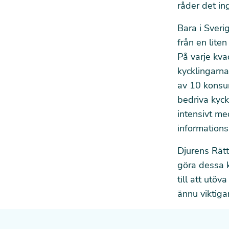
råder det in
Bara i Sveri
från en lite
På varje kva
kycklingarna
av 10 konsum
bedriva kyc
intensivt me
information
Djurens Rätt
göra dessa k
till att utöv
ännu viktiga