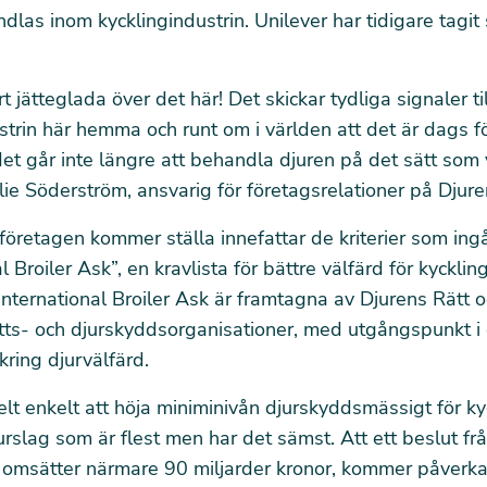
dlas inom kycklingindustrin. Unilever har tidigare tagi
rt jätteglada över det här! Det skickar tydliga signaler til
strin här hemma och runt om i världen att det är dags f
det går inte längre att behandla djuren på det sätt som 
ie Söderström, ansvarig för företagsrelationer på Djure
öretagen kommer ställa innefattar de kriterier som ingå
l Broiler Ask”, en kravlista för bättre välfärd för kycklin
i International Broiler Ask är framtagna av Djurens Rätt o
tts- och djurskyddsorganisationer, med utgångspunkt i
kring djurvälfärd.
helt enkelt att höja miniminivån djurskyddsmässigt för ky
urslag som är flest men har det sämst. Att ett beslut frå
 omsätter närmare 90 miljarder kronor, kommer påverk