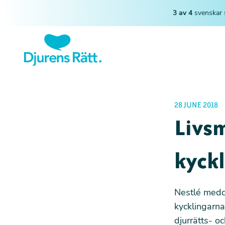
3 av 4
svenskar 
28 JUNE 2018
Livsm
kyck
Nestlé medde
kycklingarna
djurrätts- o