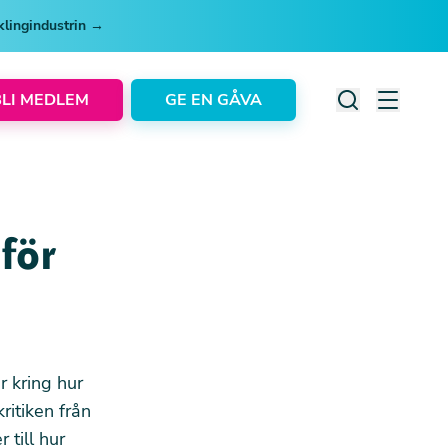
cklingindustrin →
BLI MEDLEM
GE EN GÅVA
 för
r kring hur
ritiken från
 till hur