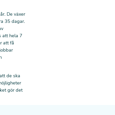
 år. De växer
ra 35 dagar.
av
s att hela 7
 att få
jobbar
n
att de ska
möjligheter
lket gör det