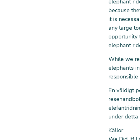
elephant rid
because they
it is necessa
any large to
opportunity 
elephant ri
While we rec
elephants in
responsible t
En väldigt p
resehandboks
elefantridni
under detta
Källor
We Did It! 