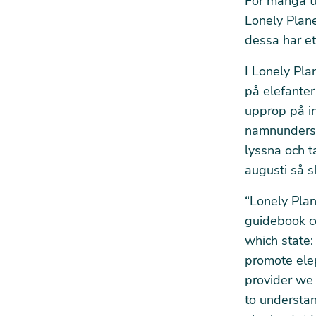
För många tu
Lonely Plane
dessa har ett
I Lonely Pla
på elefanter
upprop på in
namnunderskr
lyssna och ta
augusti så s
“Lonely Plan
guidebook co
which state:
promote elep
provider we 
to understan