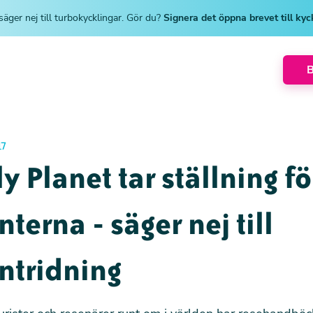
säger nej till turbokycklingar. Gör du?
Signera det öppna brevet till ky
17
y Planet tar ställning fö
nterna - säger nej till
ntridning