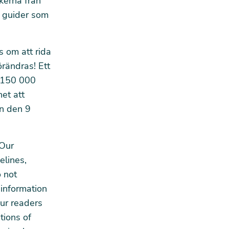
kerna från
h guider som
s om att rida
örändras! Ett
n 150 000
et att
ån den 9
 Our
elines,
 not
 information
our readers
tions of