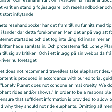
rister och resenärer runt om i världen har resehandböc
t varit en ständig följeslagare, och resehandböcker oc
 stort inflytande.
nets resehandböcker har det fram till nu funnits med tip
 i länder där detta förekommer. Men det är på väg att f
ternet startades och det tog inte lång tid innan mer ä
ifter hade samlats in. Och protesterna fick Lonely Plan
 till sig av kritiken. Och i ett inlägg på sin webbsida fr
kriver nu företaget:
et does not recommend travellers take elephant rides.
ntent is produced in accordance with our editorial guid
 "Lonely Planet does not condone animal cruelty. We do
hant rides and/or shows." In order to be a responsible
ensure that sufficient information is provided to allow 
d why they should not ride elephants. Omitting all men