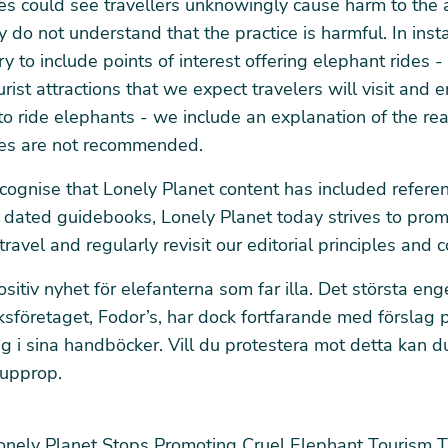
es could see travellers unknowingly cause harm to the 
 do not understand that the practice is harmful. In ins
ry to include points of interest offering elephant rides 
urist attractions that we expect travelers will visit and 
to ride elephants - we include an explanation of the re
des are not recommended.
ognise that Lonely Planet content has included referen
 dated guidebooks, Lonely Planet today strives to pro
ravel and regularly revisit our editorial principles and c
ositiv nyhet för elefanterna som far illa. Det största en
företaget, Fodor’s, har dock fortfarande med förslag 
ng i sina handböcker. Vill du protestera mot detta kan 
 upprop
.
Lonely Planet Stops Promoting Cruel Elephant Tourism 