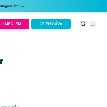
cklingindustrin →
BLI MEDLEM
GE EN GÅVA
r