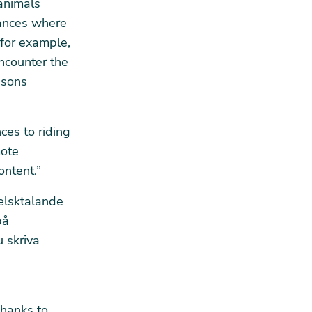
animals
tances where
- for example,
encounter the
asons
ces to riding
mote
ontent.”
gelsktalande
på
du
skriva
Thanks to