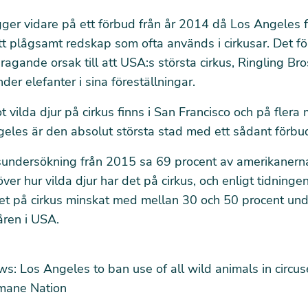
ger vidare på ett förbud från år 2014 då Los Angeles 
tt plågsamt redskap som ofta används i cirkusar. Det f
ragande orsak till att USA:s största cirkus, Ringling Bros
der elefanter i sina föreställningar.
 vilda djur på cirkus finns i San Francisco och på flera 
les är den absolut största stad med ett sådant förbud h
sundersökning från 2015 sa 69 procent av amerikanerna
er hur vilda djur har det på cirkus, och enligt tidninge
et på cirkus minskat med mellan 30 och 50 procent un
åren i USA.
s: Los Angeles to ban use of all wild animals in circus
mane Nation