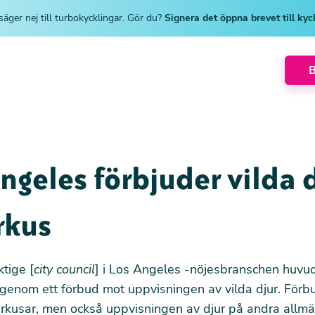
säger nej till turbokycklingar. Gör du?
Signera det öppna brevet till ky
ngeles förbjuder vilda 
rkus
tige [
city council
] i Los Angeles -nöjesbranschen huvu
 igenom ett förbud mot uppvisningen av vilda djur. Förb
cirkusar, men också uppvisningen av djur på andra allmä