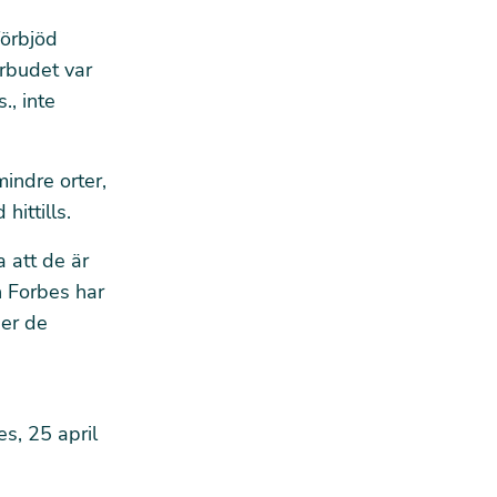
förbjöd
örbudet var
., inte
mindre orter,
ittills.
 att de är
n Forbes har
der de
es
, 25 april