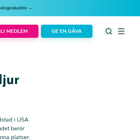
cklingindustrin →
BLI MEDLEM
GE EN GÅVA
djur
dstad i USA
udet berör
nna platser.