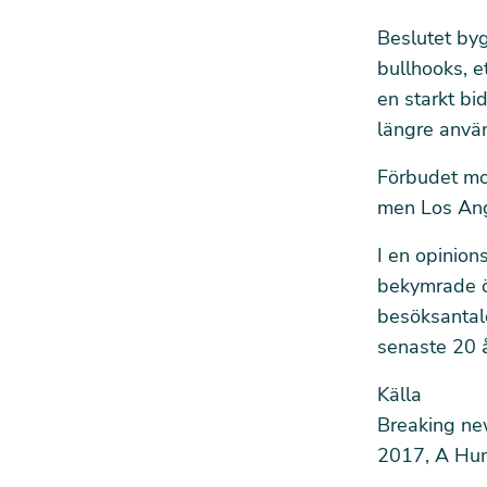
Beslutet byg
bullhooks, e
en starkt bid
längre använ
Förbudet mot
men Los Ange
I en opinion
bekymrade öv
besöksantal
senaste 20 
Källa
Breaking new
2017, A Hu