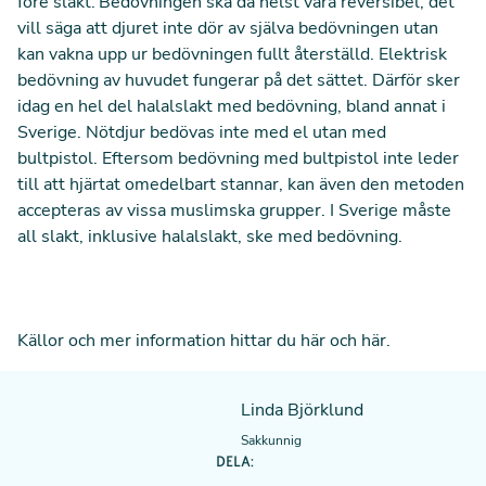
före slakt.
Bedövningen ska då helst vara reversibel, det
vill säga att djuret inte dör av själva bedövningen utan
kan vakna upp ur bedövningen fullt återställd. Elektrisk
bedövning av huvudet fungerar på det sättet. Därför sker
idag en hel del halalslakt med bedövning, bland annat i
Sverige. Nötdjur bedövas inte med el utan med
bultpistol. Eftersom bedövning med bultpistol inte leder
till att hjärtat omedelbart stannar, kan även den metoden
accepteras av vissa muslimska grupper. I Sverige måste
all slakt, inklusive halalslakt, ske med bedövning.
Källor och mer information hittar du
här
och
här
.
Linda Björklund
Sakkunnig
DELA: