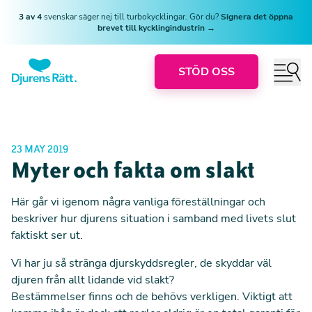
3 av 4
svenskar säger nej till turbokycklingar. Gör du?
Signera det öppna
brevet till kycklingindustrin →
STÖD OSS
23 MAY 2019
Myter och fakta om slakt
Här går vi igenom några vanliga föreställningar och
beskriver hur djurens situation i samband med livets slut
faktiskt ser ut.
Vi har ju så stränga djurskyddsregler, de skyddar väl
djuren från allt lidande vid slakt?
Bestämmelser finns och de behövs verkligen. Viktigt att