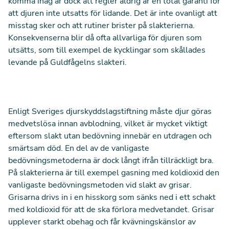
komma ihåg är dock att regler aldrig är en total garanti för
att djuren inte utsatts för lidande.
Det är inte ovanligt att
misstag sker och att rutiner brister på slakterierna.
Konsekvenserna blir då ofta allvarliga för djuren som
utsätts, som till exempel de
kycklingar som skållades
levande på Guldfågelns slakteri
.
Enligt Sveriges djurskyddslagstiftning måste djur göras
medvetslösa innan avblodning, vilket är mycket viktigt
eftersom slakt utan bedövning innebär en utdragen och
smärtsam död. En del av de vanligaste
bedövningsmetoderna är dock långt ifrån tillräckligt bra.
På slakterierna är till exempel gasning med koldioxid den
vanligaste bedövningsmetoden vid slakt av grisar.
Grisarna drivs in i en hisskorg som sänks ned i ett schakt
med koldioxid för att de ska förlora medvetandet. Grisar
upplever starkt obehag och får kvävningskänslor av