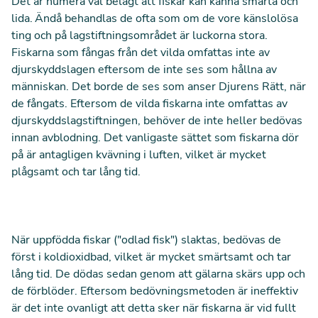
Det är numera väl belagt att fiskar kan känna smärta och
lida.
Ändå behandlas de ofta som om de vore känslolösa
ting och på lagstiftningsområdet är luckorna stora.
Fiskarna som fångas från det vilda omfattas inte av
djurskyddslagen eftersom de inte ses som hållna av
människan. Det borde de ses som anser Djurens Rätt, när
de fångats. Eftersom de vilda fiskarna inte omfattas av
djurskyddslagstiftningen, behöver de inte heller bedövas
innan avblodning. Det vanligaste sättet som fiskarna dör
på är antagligen kvävning i luften, vilket är mycket
plågsamt och tar lång tid.
När uppfödda fiskar ("odlad fisk") slaktas, bedövas de
först i koldioxidbad, vilket är mycket smärtsamt och tar
lång tid. De dödas sedan genom att gälarna skärs upp och
de förblöder. Eftersom bedövningsmetoden är ineffektiv
är det inte ovanligt att detta sker när fiskarna är vid fullt