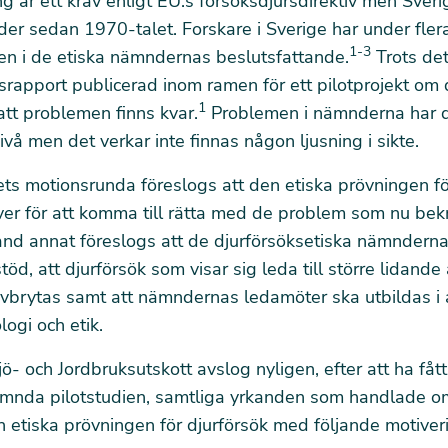
ng är ett krav enligt EU:s försöksdjursdirektiv men Sveri
er sedan 1970-talet. Forskare i Sverige har under fler
1-3
n i de etiska nämndernas beslutsfattande.
Trots det
srapport
publicerad inom ramen för ett pilotprojekt om 
1
tt problemen finns kvar.
Problemen i nämnderna har d
ivå men det verkar inte finnas någon ljusning i sikte.
ets motionsrunda föreslogs att den etiska prövningen fö
ver för att komma till rätta med de problem som nu bekr
nd annat föreslogs att de djurförsöksetiska nämnderna
öd, att djurförsök som visar sig leda till större lidand
vbrytas samt att nämndernas ledamöter ska utbildas i a
logi och etik.
jö- och Jordbruksutskott avslog nyligen, efter att ha fått
mnda pilotstudien, samtliga yrkanden som handlade o
n etiska prövningen för djurförsök med följande motiver