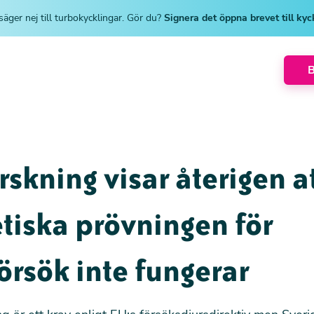
säger nej till turbokycklingar. Gör du?
Signera det öppna brevet till ky
rskning visar återigen a
tiska prövningen för
örsök inte fungerar