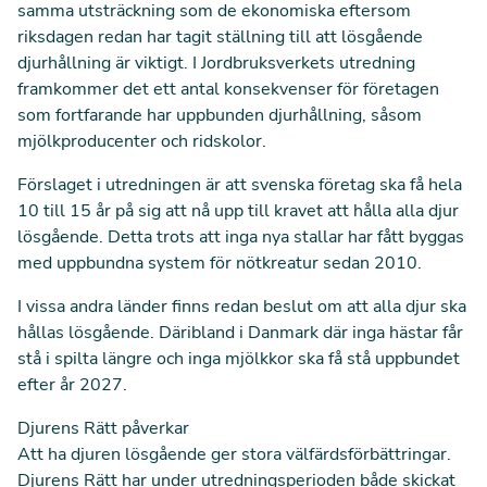
samma utsträckning som de ekonomiska eftersom
riksdagen redan har tagit ställning till att lösgående
djurhållning är viktigt. I Jordbruksverkets utredning
framkommer det ett antal konsekvenser för företagen
som fortfarande har uppbunden djurhållning, såsom
mjölkproducenter och ridskolor.
Förslaget i utredningen är att svenska företag ska få hela
10 till 15 år på sig att nå upp till kravet att hålla alla djur
lösgående. Detta trots att inga nya stallar har fått byggas
med uppbundna system för nötkreatur sedan 2010.
I vissa andra länder finns redan beslut om att alla djur ska
hållas lösgående. Däribland i Danmark där inga hästar får
stå i spilta längre och inga mjölkkor ska få stå uppbundet
efter år 2027.
Djurens Rätt påverkar
Att ha djuren lösgående ger stora välfärdsförbättringar.
Djurens Rätt har under utredningsperioden både skickat