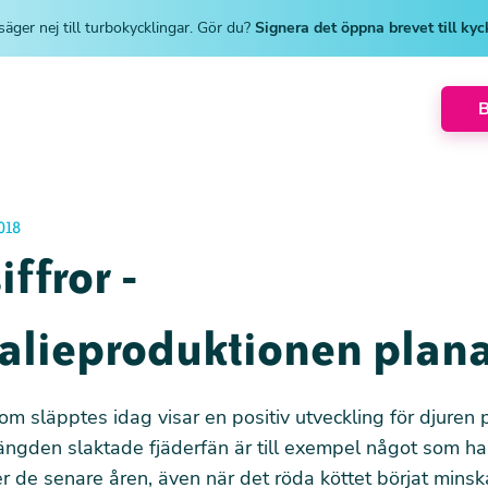
säger nej till turbokycklingar. Gör du?
Signera det öppna brevet till ky
018
iffror -
alieproduktionen plana
som släpptes idag visar en positiv utveckling för djuren p
ngden slaktade fjäderfän är till exempel något som ha
er de senare åren, även när det röda köttet börjat mins