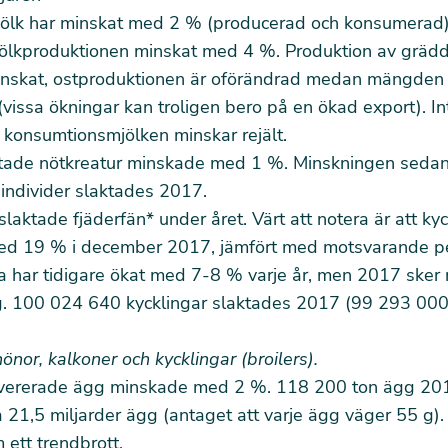
lk har minskat med 2 % (producerad och konsumerad)
ölkproduktionen minskat med 4 %. Produktion av gräd
inskat, ostproduktionen är oförändrad medan mängden 
vissa ökningar kan troligen bero på en ökad export). In
t konsumtionsmjölken minskar rejält.
ktade nötkreatur minskade med 1 %. Minskningen seda
individer slaktades 2017.
laktade fjäderfän* under året. Värt att notera är att ky
med
19 %
i december 2017, jämfört med motsvarande p
na har tidigare ökat med 7-8 % varje år, men 2017 sker r
g. 100 024 640 kycklingar slaktades 2017 (99 293 000
önor, kalkoner och kycklingar (broilers).
ererade ägg minskade med 2 %. 118 200 ton ägg 2017
 21,5 miljarder ägg (antaget att varje ägg väger 55 g)
 ett trendbrott.