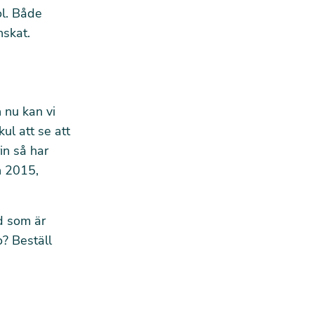
jol. Både
nskat.
 nu kan vi
ul att se att
rin så har
n 2015,
ad som är
go?
Beställ