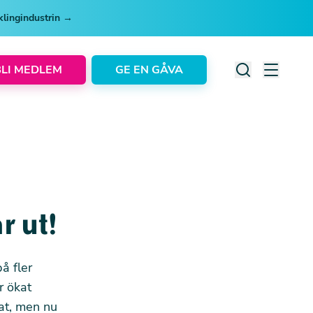
cklingindustrin →
BLI MEDLEM
GE EN GÅVA
r ut!
å fler
r ökat
kat, men nu