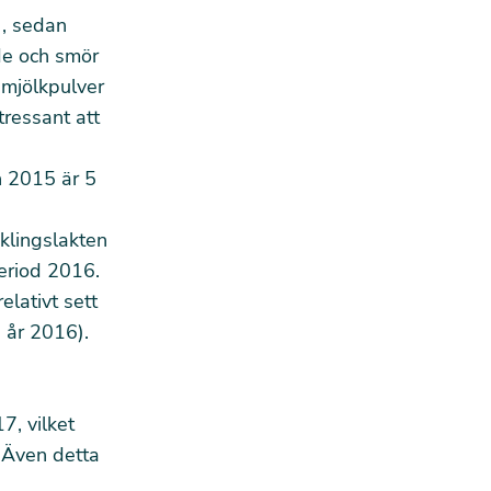
, sedan
de och smör
mjölkpulver
tressant att
n 2015 är 5
cklingslakten
eriod 2016.
elativt sett
 år 2016).
, vilket
. Även detta