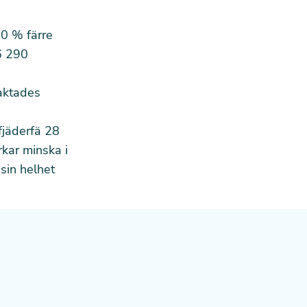
10 % färre
6 290
aktades
fjäderfä 28
kar minska i
 sin helhet