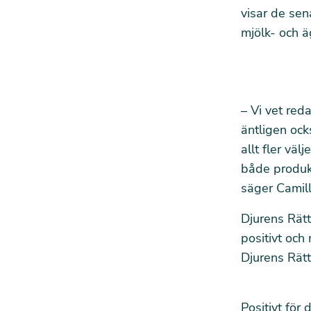
visar de sena
mjölk- och ä
– Vi vet red
äntligen ock
allt fler väl
både produk
säger Camil
Djurens Rätt
positivt och
Djurens Rätt
Positivt för 