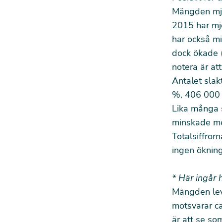
Mängden mjö
2015 har mj
har också m
dock ökade (
notera är at
Antalet sla
%. 406 000 
Lika många s
minskade 
Totalsiffror
ingen öknin
* Här ingår h
Mängden lev
motsvarar ca
är att se som