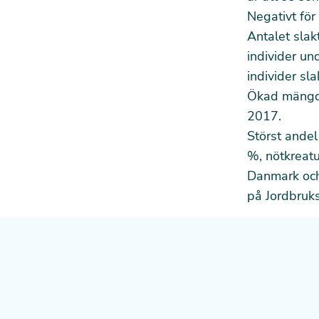
Negativt för
Antalet slak
individer u
individer sl
Ökad mängd 
2017.
Störst andel
%, nötkreatu
Danmark och 
på
Jordbruk