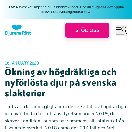
3 av 4
svenskar säger nej till turbokycklingar. Gör du?
Signera det öppna
brevet till kycklingindustrin →
STÖD OSS
16 JANUARY 2020
Ökning av högdräktiga och
nyförlösta djur på svenska
slakterier
Trots att det är olagligt anmäldes 232 fall av högdräktiga
och nyförlösta djur till länsstyrelsen under 2019, det
skriver
FoodMonitor
som har sammanställt statistik från
Livsmedelsverket. 2018 anmäldes 214 fall och året