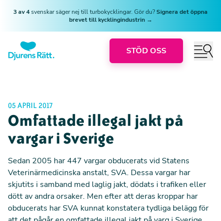
3 av 4
svenskar säger nej till turbokycklingar. Gör du?
Signera det öppna
brevet till kycklingindustrin →
STÖD OSS
05 APRIL 2017
Omfattade illegal jakt på
vargar i Sverige
Sedan 2005 har 447 vargar obducerats vid Statens
Veterinärmedicinska anstalt, SVA. Dessa vargar har
skjutits i samband med laglig jakt, dödats i trafiken eller
dött av andra orsaker. Men efter att deras kroppar har
obducerats har SVA kunnat konstatera tydliga belägg för
att det pågår en omfattade illegal jakt på varg i Sverige