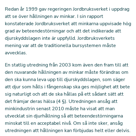
Redan år 1999 gav regeringen Jordbruksverket i uppdrag
att se över hållningen av minkar. I sin rapport
konstaterade Jordbruksverket att minkarna uppvisade hög
grad av beteendestörningar och att det indikerade att
djurskyddslagen inte är uppfylld. Jordbruksverkets
mening var att de traditionella bursystemen måste
avvecklas.
En statlig utredning från 2003 kom även den fram till att
den nuvarande hållningen av minkar måste förändras om
den ska kunna leva upp till djurskyddslagen, som säger
att djur som hålls i fångenskap ska ges möjlighet att bete
sig naturligt och att de ska hållas på ett sådant sätt att
det främjar deras hälsa (4 §). Utredningen ansåg att
minkindustrin senast 2010 måste ha visat att man
utvecklat sin djurhållning så att beteendestörningarna
minskat till en acceptabel nivå. Om så inte sker, ansåg
utredningen att hållningen kan förbjudas helt eller delvis.