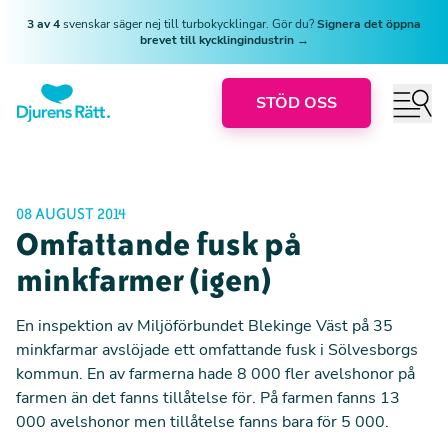
3 av 4
svenskar säger nej till turbokycklingar. Gör du?
Signera det öppna
brevet till kycklingindustrin →
STÖD OSS
08 AUGUST 2014
Omfattande fusk på
minkfarmer (igen)
En inspektion av Miljöförbundet Blekinge Väst på 35
minkfarmar avslöjade ett omfattande fusk i Sölvesborgs
kommun. En av farmerna hade 8 000 fler avelshonor på
farmen än det fanns tillåtelse för. På farmen fanns 13
000 avelshonor men tillåtelse fanns bara för 5 000.