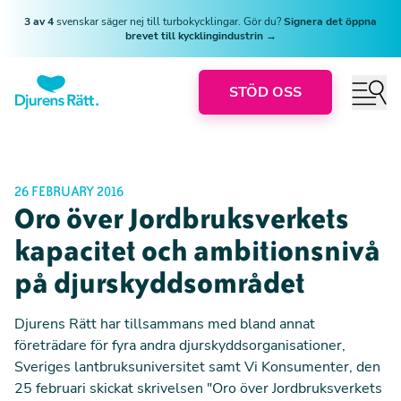
3 av 4
svenskar säger nej till turbokycklingar. Gör du?
Signera det öppna
brevet till kycklingindustrin →
STÖD OSS
26 FEBRUARY 2016
Oro över Jordbruksverkets
kapacitet och ambitionsnivå
på djurskyddsområdet
Djurens Rätt har tillsammans med bland annat
företrädare för fyra andra djurskyddsorganisationer,
Sveriges lantbruksuniversitet samt Vi Konsumenter, den
25 februari skickat skrivelsen "Oro över Jordbruksverkets