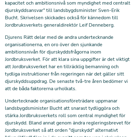
kapacitet och ambitionsnivå som myndighet med centralt
djurskyddsansvar" till landsbygdsminister Sven-Erik
Bucht. Skrivelsen skickades också för kännedom till
Jordbruksverkets generaldirektör Leif Denneberg.
Djurens Rätt delar med de andra undertecknande
organisationerna, en oro över den sjunkande
ambitionsnivån för djurskyddsfrågorna inom
Jordbruksverket. För att klara sina uppgifter är det viktigt
att Jordbruksverket har en tillräcklig bemanning och
tydliga instruktioner från regeringen när det gäller sitt
djurskyddsuppdrag. De senaste två-tre åren bedömer vi
att de båda faktorerna urholkats.
Undertecknade organisationsföreträdare uppmanar
landsbygdsminister Bucht att snarast tydliggöra och
stärka Jordbruksverkets roll som central myndighet för
djurskydd. Bland annat genom ändra regleringsbrevet för
Jordbruksverket så att orden "djurskydd" alternativt