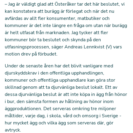
–
Jag är väldigt glad att Österåker tar det här beslutet, vi
kan konstatera att burägg är förlegat och när det nu
avfärdas av allt fler konsumenter, matbutiker och
kommuner är det inte längre en fråga om utan när burägg
är helt utfasat från marknaden. Jag tycker att fler
kommuner bör ta beslutet och skynda på den
utfasningsprocessen, säger
Andreas Lennkvist (V) vars
motion drev på förbudet.
Under de senaste åren har det blivit vanligare med
djurskyddskrav i den offentliga upphandlingen,
kommuner och offentliga upphandlare kan göra stor
skillnad genom att ta djurvänliga beslut lokalt. Ett av
dessa djurvänliga beslut är att inte köpa in ägg från hönor
i bur, den sämsta formen av hållning av hönor inom
äggproduktionen. Det serveras omkring tre miljoner
måltider, varje dag, i skola, vård och omsorg i Sverige -
hur mycket ägg och vilka ägg som serveras där, gör
avtryck.