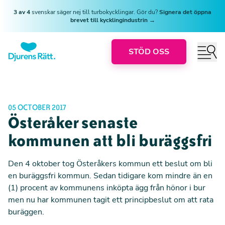
3 av 4
svenskar säger nej till turbokycklingar. Gör du?
Signera det öppna
brevet till kycklingindustrin →
STÖD OSS
05 OCTOBER 2017
Österåker senaste
kommunen att bli buräggsfri
Den 4 oktober tog Österåkers kommun ett beslut om bli
en buräggsfri kommun. Sedan tidigare kom mindre än en
(1) procent av kommunens inköpta ägg från hönor i bur
men nu har kommunen tagit ett principbeslut om att rata
buräggen.