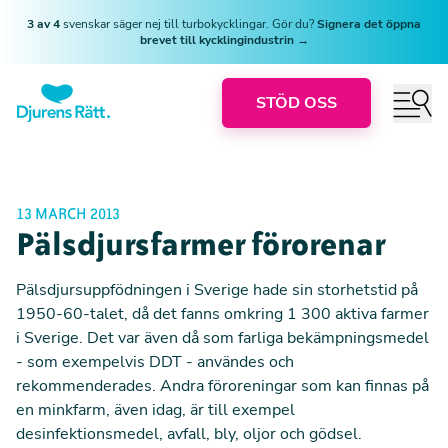
3 av 4
svenskar säger nej till turbokycklingar. Gör du?
Signera det öppna
brevet till kycklingindustrin →
STÖD OSS
13 MARCH 2013
Pälsdjursfarmer förorenar
Pälsdjursuppfödningen i Sverige hade sin storhetstid på
1950-60-talet, då det fanns omkring 1 300 aktiva farmer
i Sverige. Det var även då som farliga bekämpningsmedel
- som exempelvis DDT - användes och
rekommenderades. Andra föroreningar som kan finnas på
en minkfarm, även idag, är till exempel
desinfektionsmedel, avfall, bly, oljor och gödsel.