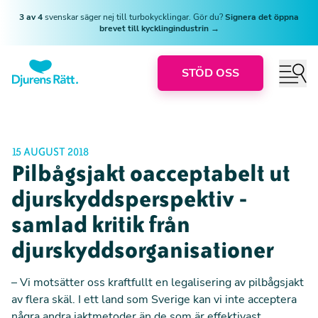
3 av 4
svenskar säger nej till turbokycklingar. Gör du?
Signera det öppna
brevet till kycklingindustrin →
STÖD OSS
15 AUGUST 2018
Pilbågsjakt oacceptabelt ut
djurskyddsperspektiv -
samlad kritik från
djurskyddsorganisationer
– Vi motsätter oss kraftfullt en legalisering av pilbågsjakt
av flera skäl. I ett land som Sverige kan vi inte acceptera
några andra jaktmetoder än de som är effektivast,