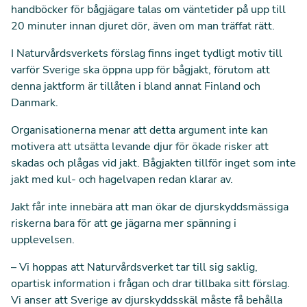
handböcker för bågjägare talas om väntetider på upp till
20 minuter innan djuret dör, även om man träffat rätt.
I Naturvårdsverkets förslag finns inget tydligt motiv till
varför Sverige ska öppna upp för bågjakt, förutom att
denna jaktform är tillåten i bland annat Finland och
Danmark.
Organisationerna menar att detta argument inte kan
motivera att utsätta levande djur för ökade risker att
skadas och plågas vid jakt. Bågjakten tillför inget som inte
jakt med kul- och hagelvapen redan klarar av.
Jakt får inte innebära att man ökar de djurskyddsmässiga
riskerna bara för att ge jägarna mer spänning i
upplevelsen.
– Vi hoppas att Naturvårdsverket tar till sig saklig,
opartisk information i frågan och drar tillbaka sitt förslag.
Vi anser att Sverige av djurskyddsskäl måste få behålla