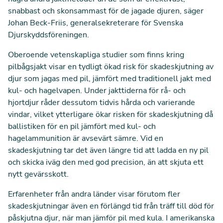
snabbast och skonsammast för de jagade djuren, säger
Johan Beck-Friis, generalsekreterare för Svenska
Djurskyddsföreningen.
Oberoende vetenskapliga studier som finns kring
pilbågsjakt visar en tydligt ökad risk för skadeskjutning av
djur som jagas med pil, jämfört med traditionell jakt med
kul- och hagelvapen. Under jakttiderna för rå- och
hjortdjur råder dessutom tidvis hårda och varierande
vindar, vilket ytterligare ökar risken för skadeskjutning då
ballistiken för en pil jämfört med kul- och
hagelammunition är avsevärt sämre. Vid en
skadeskjutning tar det även längre tid att ladda en ny pil
och skicka iväg den med god precision, än att skjuta ett
nytt gevärsskott.
Erfarenheter från andra länder visar förutom fler
skadeskjutningar även en förlängd tid från träff till död för
påskjutna djur, när man jämför pil med kula. I amerikanska