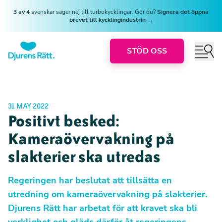
3 av 4
svenskar säger nej till turbokycklingar. Gör du?
Signera det öppna
brevet till kycklingindustrin →
STÖD OSS
31 MAY 2022
Positivt besked:
Kameraövervakning på
slakterier ska utredas
Regeringen har beslutat att tillsätta en
utredning om kameraövervakning på slakterier.
Djurens Rätt har arbetat för att kravet ska bli