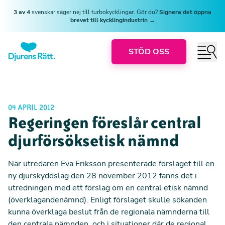
3 av 4
svenskar säger nej till turbokycklingar. Gör du?
Signera det öppna
brevet till kycklingindustrin →
STÖD OSS
04 APRIL 2012
Regeringen föreslår central
djurförsöksetisk nämnd
När utredaren Eva Eriksson presenterade förslaget till en
ny djurskyddslag den 28 november 2012 fanns det i
utredningen med ett förslag om en central etisk nämnd
(överklagandenämnd). Enligt förslaget skulle sökanden
kunna överklaga beslut från de regionala nämnderna till
den centrala nämnden, och i situationer där de regional