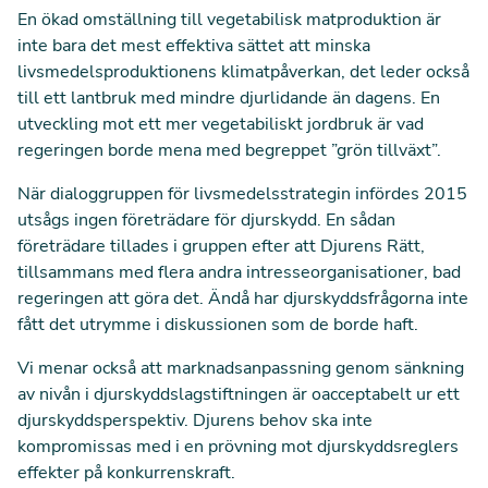
En ökad omställning till vegetabilisk matproduktion är
inte bara det mest effektiva sättet att minska
livsmedelsproduktionens klimatpåverkan, det leder också
till ett lantbruk med mindre djurlidande än dagens. En
utveckling mot ett mer vegetabiliskt jordbruk är vad
regeringen borde mena med begreppet ”grön tillväxt”.
När dialoggruppen för livsmedelsstrategin infördes 2015
utsågs ingen företrädare för djurskydd. En sådan
företrädare tillades i gruppen efter att Djurens Rätt,
tillsammans med flera andra intresseorganisationer, bad
regeringen att göra det. Ändå har djurskyddsfrågorna inte
fått det utrymme i diskussionen som de borde haft.
Vi menar också att marknadsanpassning genom sänkning
av nivån i djurskyddslagstiftningen är oacceptabelt ur ett
djurskyddsperspektiv. Djurens behov ska inte
kompromissas med i en prövning mot djurskyddsreglers
effekter på konkurrenskraft.